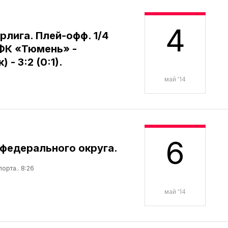
4
рлига. Плей-офф. 1/4
ФК «Тюмень» -
- 3:2 (0:1).
май '14
6
федерального округа.
орта.. 8:26
май '14