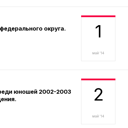
1
федерального округа.
май '14
2
реди юношей 2002-2003
ения.
май '14