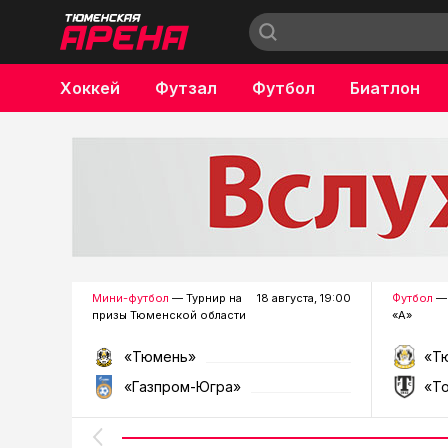
Хоккей
Футзал
Футбол
Биатлон
Бокс
Мини-футбол
— Турнир на
18 августа, 19:00
Футбол
— 
призы Тюменской области
«А»
«Тюмень»
«Т
«Газпром-Югра»
«Т