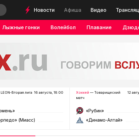
Новости
Афиша
Видео
Трансляц
Лыжные гонки
Волейбол
Плавание
Дзюд
LEON-Вторая лига
16 августа, 18:00
Хоккей
— Товарищеский
12 авг
матч
юмень»
«Рубин»
орпедо» (Миасс)
«Динамо-Алтай»