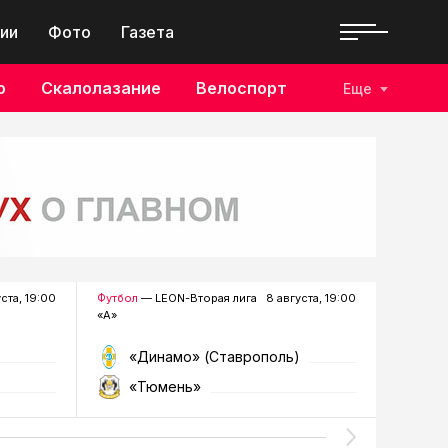
ии
Фото
Газета
о
Скалолазание
Велоспорт
Еще
уста, 19:00
Футбол
— LEON-Вторая лига
8 августа, 19:00
Хоккей
—
«А»
«Динамо» (Ставрополь)
«Р
«Тюмень»
«Г