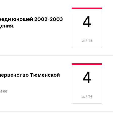
4
реди юношей 2002-2003
ения.
май '14
4
первенство Тюменской
14:00
май '14