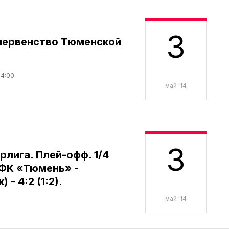
3
первенство Тюменской
14:00
май '14
3
рлига. Плей-офф. 1/4
МФК «Тюмень» -
- 4:2 (1:2).
май '14