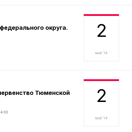
2
федерального округа.
май '14
2
первенство Тюменской
14:00
май '14