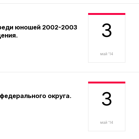
3
реди юношей 2002-2003
ения.
май '14
3
федерального округа.
май '14