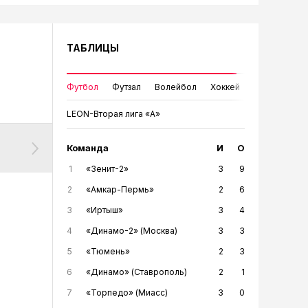
ТАБЛИЦЫ
Футбол
Футзал
Волейбол
Хоккей
LEON-Вторая лига «А»
АРЬ
ФЕВРАЛЬ
Команда
МАРТ
АПРЕЛЬ
МАЙ
И
О
ИЮНЬ
И
1
«Зенит-2»
3
9
2
«Амкар-Пермь»
2
6
3
«Иртыш»
3
4
4
«Динамо-2» (Москва)
3
3
5
«Тюмень»
2
3
6
«Динамо» (Ставрополь)
2
1
7
«Торпедо» (Миасс)
3
0