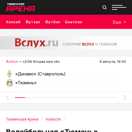
Хоккей
Футзал
Футбол
Биатлон
Еще
Лыжные гонки
Волейбол
Плавание
Дзюдо
Скалолазание
Велоспорт
Бокс
Футбол
— LEON-Вторая лига «А»
8 августа, 19:00
«Динамо» (Ставрополь)
«Тюмень»
Тюменская Арена
Новости
Волейбольная «Тюмень»