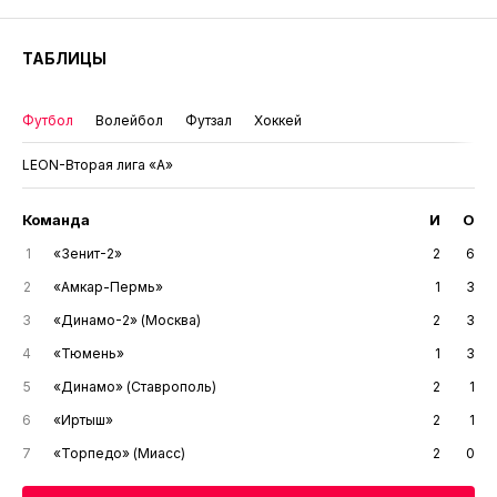
ТАБЛИЦЫ
Футбол
Волейбол
Футзал
Хоккей
LEON-Вторая лига «А»
Команда
И
О
1
«Зенит-2»
2
6
2
«Амкар-Пермь»
1
3
3
«Динамо-2» (Москва)
2
3
4
«Тюмень»
1
3
5
«Динамо» (Ставрополь)
2
1
6
«Иртыш»
2
1
7
«Торпедо» (Миасс)
2
0