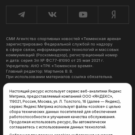
СМИ Агентство спортивных новостей «Тюменская арена»
зарегистрировано Федеральной службой по надзору
в сфере связи, информационных технологий и массовых
коммуникаций (Роскомнадзор), регистрационный номер
и дата: серия Эл № ФС77-81090 от 25 мая 2021 г.
Учредитель: АНО «ТРК «Тюменское время».
Главный редактор: Мартынов В. В.
При использовании материалов ссылка обязательна.
Политика конфиденциальности
Настоящий ресурс использует сервис веб-аналитики Яндекс
Метрика, предоставляемый компанией ООО «ЯНДЕКС»,
Редакция:
119021, Россия, Москва, ул. Л. Толстого, 16 (далее — Яндекс),
сервис Яндекс Метрика использует файлы «cookie» с целью
625035, Тюмень, пр. Геологоразведчиков, 28А
сбора технических данных посетителей для обеспечения
(3452) 68-22-28
работоспособности и улучшения качества обслуживания.
tum-arena@mail.ru
Продолжая использовать ресурс, Вы автоматически
соглашаетесь с использованием данных технологий.
Отдел продаж: