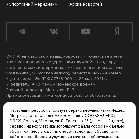
«Спортивный меридиан»
Архив новостей
СМИ Агентство спортивных новостей «Тюменская арена»
зарегистрировано Федеральной службой по надзору
в сфере связи, информационных технологий и массовых
коммуникаций (Роскомнадзор), регистрационный номер
и дата: серия Эл № ФС77-81090 от 25 мая 2021 г.
Учредитель: АНО «ТРК «Тюменское время».
Главный редактор: Мартынов В. В.
При использовании материалов ссылка обязательна.
Политика конфиденциальности
Настоящий ресурс использует сервис веб-аналитики Яндекс
Метрика, предоставляемый компанией ООО «ЯНДЕКС»,
Редакция:
119021, Россия, Москва, ул. Л. Толстого, 16 (далее — Яндекс),
сервис Яндекс Метрика использует файлы «cookie» с целью
625035, Тюмень, пр. Геологоразведчиков, 28А
сбора технических данных посетителей для обеспечения
(3452) 68-22-28
работоспособности и улучшения качества обслуживания.
tum-arena@mail.ru