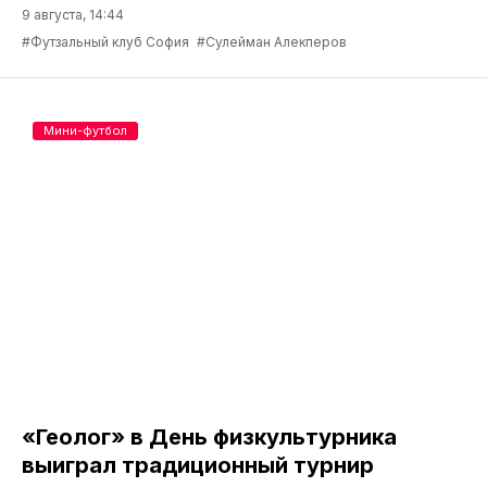
9 августа, 14:44
#Футзальный клуб София
#Сулейман Алекперов
Мини-футбол
«Геолог» в День физкультурника
выиграл традиционный турнир