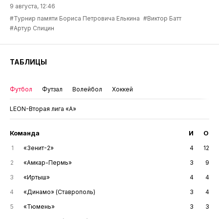
9 августа, 12:46
#Турнир памяти Бориса Петровича Елькина
#Виктор Батт
#Артур Спицин
ТАБЛИЦЫ
Футбол
Футзал
Волейбол
Хоккей
LEON-Вторая лига «А»
Команда
И
О
1
«Зенит-2»
4
12
2
«Амкар-Пермь»
3
9
3
«Иртыш»
4
4
4
«Динамо» (Ставрополь)
3
4
5
«Тюмень»
3
3