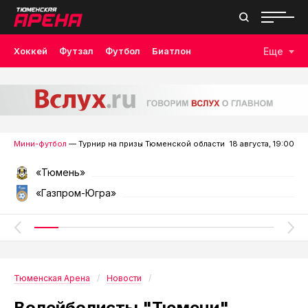
Хоккей
Футзал
Футбол
Биатлон
Еще
Лыжные гонки
Волейбол
Плавание
Дзюдо
Скалолазание
Велоспорт
Бокс
Мини-футбол
— Турнир на призы Тюменской области
18 августа, 19:00
«Тюмень»
«Газпром-Югра»
Тюменская Арена
Новости
Волейболисты "Тюмени"