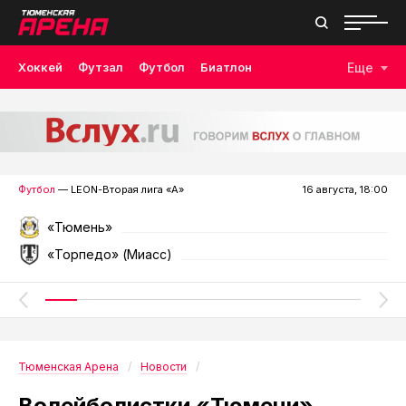
Хоккей
Футзал
Футбол
Биатлон
Еще
Лыжные гонки
Волейбол
Плавание
Дзюдо
Скалолазание
Велоспорт
Бокс
Футбол
— LEON-Вторая лига «А»
16 августа, 18:00
«Тюмень»
«Торпедо» (Миасс)
Тюменская Арена
Новости
Волейболистки «Тюмени»