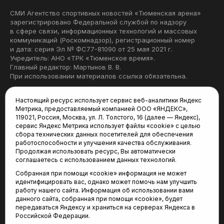
СМИ Агентство спортивных новостей «Тюменская арена»
зарегистрировано Федеральной службой по надзору
в сфере связи, информационных технологий и массовых
коммуникаций (Роскомнадзор), регистрационный номер
и дата: серия Эл № ФС77-81090 от 25 мая 2021 г.
Учредитель: АНО «ТРК «Тюменское время».
Главный редактор: Мартынов В. В.
При использовании материалов ссылка обязательна.
Политика конфиденциальности
Настоящий ресурс использует сервис веб-аналитики Яндекс
Метрика, предоставляемый компанией ООО «ЯНДЕКС»,
Редакция:
119021, Россия, Москва, ул. Л. Толстого, 16 (далее — Яндекс),
сервис Яндекс Метрика использует файлы «cookie» с целью
625035, Тюмень, пр. Геологоразведчиков, 28А
сбора технических данных посетителей для обеспечения
(3452) 68-22-28
работоспособности и улучшения качества обслуживания.
tum-arena@mail.ru
Продолжая использовать ресурс, Вы автоматически
соглашаетесь с использованием данных технологий.
Отдел продаж:
Собранная при помощи «cookie» информация не может
(3452) 68-89-78
идентифицировать вас, однако может помочь нам улучшить
kotovaev@sibinformburo.ru
работу нашего сайта. Информация об использовании вами
данного сайта, собранная при помощи «cookie», будет
передаваться Яндексу и храниться на серверах Яндекса в
Российской Федерации.