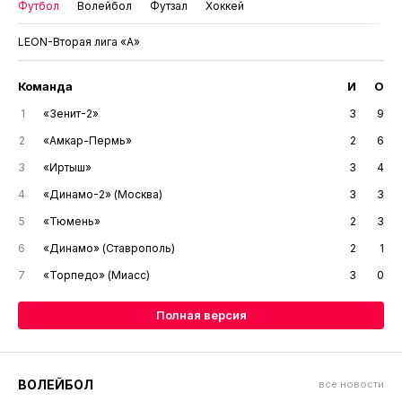
Футбол
Волейбол
Футзал
Хоккей
LEON-Вторая лига «А»
Команда
И
О
1
«Зенит-2»
3
9
2
«Амкар-Пермь»
2
6
3
«Иртыш»
3
4
4
«Динамо-2» (Москва)
3
3
5
«Тюмень»
2
3
6
«Динамо» (Ставрополь)
2
1
7
«Торпедо» (Миасс)
3
0
Полная версия
ВОЛЕЙБОЛ
все новости