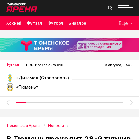
Хоккей
Футзал
Футбол
Биатлон
Еще
Лыжные гонки
Волейбол
Плавание
Дзюдо
Скалолазание
Велоспорт
Бокс
Футбол
— LEON-Вторая лига «А»
8 августа, 19:00
«Динамо» (Ставрополь)
«Тюмень»
Тюменская Арена
Новости
В Тюмени проходит 28-й турнир