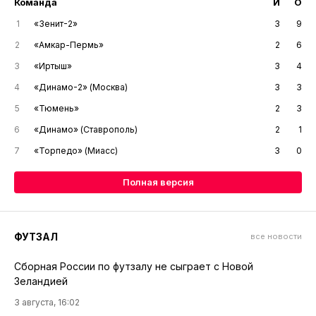
Команда
И
О
1
«Зенит-2»
3
9
2
«Амкар-Пермь»
2
6
3
«Иртыш»
3
4
4
«Динамо-2» (Москва)
3
3
5
«Тюмень»
2
3
6
«Динамо» (Ставрополь)
2
1
7
«Торпедо» (Миасс)
3
0
Полная версия
ФУТЗАЛ
все новости
Сборная России по футзалу не сыграет с Новой
Зеландией
3 августа, 16:02