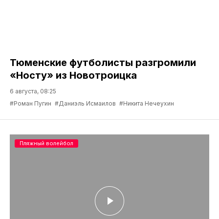
Тюменские футболисты разгромили
«Носту» из Новотроицка
6 августа, 08:25
#Роман Пугин
#Даниэль Исмаилов
#Никита Нечеухин
Пляжный волейбол