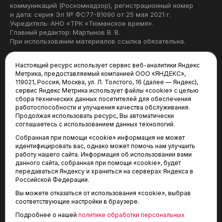
коммуникаций (Роскомнадзор), регистрационный номер
и дата: серия Эл № ФС77-81090 от 25 мая 2021 г.
Учредитель: АНО «ТРК «Тюменское время».
Главный редактор: Мартынов В. В.
При использовании материалов ссылка обязательна.
Политика конфиденциальности
Настоящий ресурс использует сервис веб-аналитики Яндекс
Метрика, предоставляемый компанией ООО «ЯНДЕКС»,
Редакция:
119021, Россия, Москва, ул. Л. Толстого, 16 (далее — Яндекс),
сервис Яндекс Метрика использует файлы «cookie» с целью
625035, Тюмень, пр. Геологоразведчиков, 28А
сбора технических данных посетителей для обеспечения
(3452) 68-22-28
работоспособности и улучшения качества обслуживания.
tum-arena@mail.ru
Продолжая использовать ресурс, Вы автоматически
соглашаетесь с использованием данных технологий.
Отдел продаж:
Собранная при помощи «cookie» информация не может
(3452) 68-89-78
идентифицировать вас, однако может помочь нам улучшить
kotovaev@sibinformburo.ru
работу нашего сайта. Информация об использовании вами
данного сайта, собранная при помощи «cookie», будет
передаваться Яндексу и храниться на серверах Яндекса в
Российской Федерации.
Вы можете отказаться от использования «cookie», выбрав
соответствующие настройки в браузере.
Подробнее о нашей
политике обработки персональных