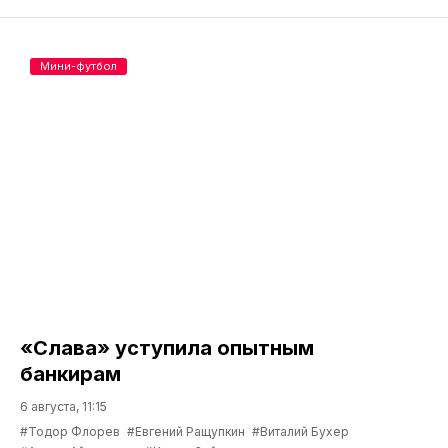
Мини-футбол
«Слава» уступила опытным
банкирам
6 августа, 11:15
#Тодор Флорев
#Евгений Ращупкин
#Виталий Бухер