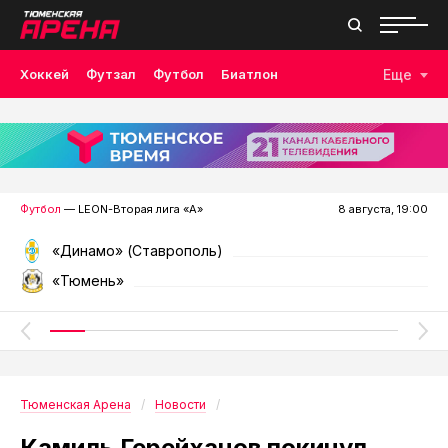
Хоккей
Футзал
Футбол
Биатлон
Еще
Лыжные гонки
Волейбол
Плавание
Дзюдо
Скалолазание
Велоспорт
Бокс
Футбол
— LEON-Вторая лига «А»
8 августа, 19:00
«Динамо» (Ставрополь)
«Тюмень»
Тюменская Арена
Новости
Камиль Герейханов покинул