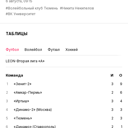
6 августа, 09:15
#Волейбольный клуб Тюмень
#Никита Некипелов
#ВК Университет
ТАБЛИЦЫ
Футбол
Волейбол
Футзал
Хоккей
LEON-Вторая лига «А»
Команда
И
О
1
«Зенит-2»
3
9
2
«Амкар-Пермь»
2
6
3
«Иртыш»
3
4
4
«Динамо-2» (Москва)
3
3
5
«Тюмень»
2
3
6
«Динамо» (Ставрополь)
2
1