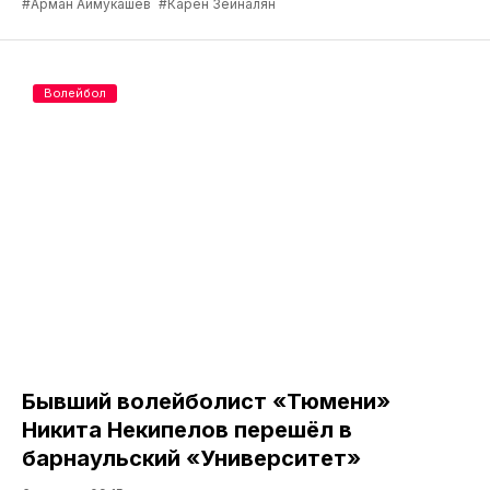
#Арман Аймукашев
#Карен Зейналян
Волейбол
Бывший волейболист «Тюмени»
Никита Некипелов перешёл в
барнаульский «Университет»