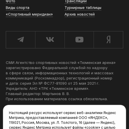
Фото
Трансляции
Виды спорта
Турнирные таблицы
«Спортивный меридиан»
Архив новостей
СМИ Агентство спортивных новостей «Тюменская арена»
зарегистрировано Федеральной службой по надзору
в сфере связи, информационных технологий и массовых
коммуникаций (Роскомнадзор), регистрационный номер
и дата: серия Эл № ФС77-81090 от 25 мая 2021 г.
Учредитель: АНО «ТРК «Тюменское время».
Главный редактор: Мартынов В. В.
При использовании материалов ссылка обязательна.
Политика конфиденциальности
Настоящий ресурс использует сервис веб-аналитики Яндекс
Метрика, предоставляемый компанией ООО «ЯНДЕКС»,
Редакция:
119021, Россия, Москва, ул. Л. Толстого, 16 (далее — Яндекс),
сервис Яндекс Метрика использует файлы «cookie» с целью
625035, Тюмень, пр. Геологоразведчиков, 28А