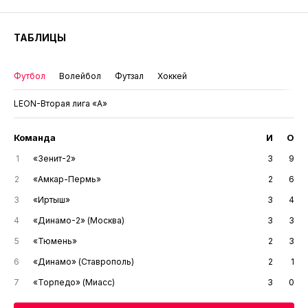
ТАБЛИЦЫ
Футбол
Волейбол
Футзал
Хоккей
LEON-Вторая лига «А»
Команда
И
О
1
«Зенит-2»
3
9
2
«Амкар-Пермь»
2
6
3
«Иртыш»
3
4
4
«Динамо-2» (Москва)
3
3
5
«Тюмень»
2
3
6
«Динамо» (Ставрополь)
2
1
7
«Торпедо» (Миасс)
3
0