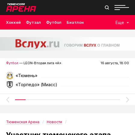
Хоккей
Футзал
Футбол
Биатлон
Еще
Лыжные гонки
Волейбол
Плавание
Дзюдо
Скалолазание
Велоспорт
Бокс
Футбол
— LEON-Вторая лига «А»
16 августа, 18:00
«Тюмень»
«Торпедо» (Миасс)
Тюменская Арена
Новости
Участник тюменского этапа