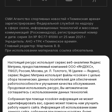
СМИ Агентство спортивных новостей «Тюменская арена»
зарегистрировано Федеральной службой по надзору
в сфере связи, информационных технологий и массовых
коммуникаций (Роскомнадзор), регистрационный номер
и дата: серия Эл № ФС77-81090 от 25 мая 2021 г.
Учредитель: АНО «ТРК «Тюменское время».
Главный редактор: Мартынов В. В.
При использовании материалов ссылка обязательна.
Политика конфиденциальности
Настоящий ресурс использует сервис веб-аналитики Яндекс
Метрика, предоставляемый компанией ООО «ЯНДЕКС»,
Редакция:
119021, Россия, Москва, ул. Л. Толстого, 16 (далее — Яндекс),
сервис Яндекс Метрика использует файлы «cookie» с целью
625035, Тюмень, пр. Геологоразведчиков, 28А
сбора технических данных посетителей для обеспечения
(3452) 68-22-28
работоспособности и улучшения качества обслуживания.
tum-arena@mail.ru
Продолжая использовать ресурс, Вы автоматически
соглашаетесь с использованием данных технологий.
Отдел продаж:
Собранная при помощи «cookie» информация не может
(3452) 68-89-78
идентифицировать вас, однако может помочь нам улучшить
kotovaev@sibinformburo.ru
работу нашего сайта. Информация об использовании вами
данного сайта, собранная при помощи «cookie», будет