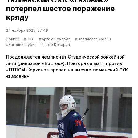
потерпел шестое поражение
кряду
24 ноября 2025, 07:49
Хоккей
#СХЛ
#Артём Бочаров
#Владислав Фольц
#Евгений Шубин
#Пётр Кокорин
Продолжается чемпионат Студенческой хоккейной
лиги (дивизион «Восток»). Повторный матч против
«ПТПСМ-Коркино» провёл на выезде тюменский СХК
«Газовик».