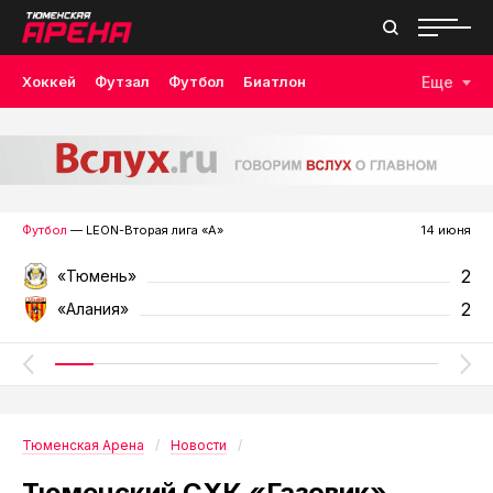
Хоккей
Футзал
Футбол
Биатлон
Еще
Лыжные гонки
Волейбол
Плавание
Дзюдо
Скалолазание
Велоспорт
Бокс
Футбол
— LEON-Вторая лига «А»
14 июня
2
«Тюмень»
2
«Алания»
Тюменская Арена
Новости
Тюменский СХК «Газовик»