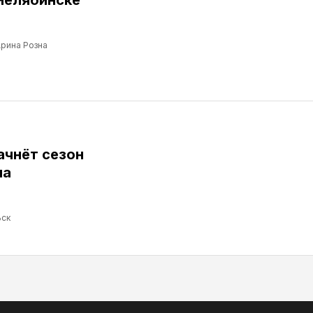
рина Розна
ачнёт сезон
ма
ск