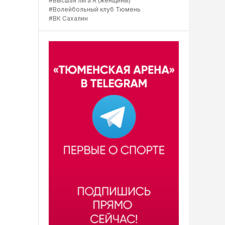
#Высшая лига А (женщины)
#Волейбольный клуб Тюмень
#ВК Сахалин