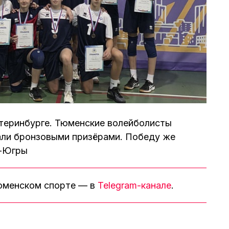
теринбурге. Тюменские волейболисты
али бронзовыми призёрами. Победу же
О-Югры
тюменском спорте — в
Telegram-канале
.