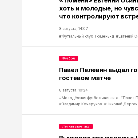
«Тюмени» Евгений Осин
хоть и молодые, но чув
что контролируют встр
8 августа, 14:07
#Футзальный клуб Тюмень-д
#Евгений О
Футбол
Павел Пелевин выдал го
гостевом матче
8 августа, 10:24
#Молодёжная футбольная лига
#Павел 
#Владимир Кечеруков
#Николай Дергач
Легкая атлетика
Выиграли три медали в 