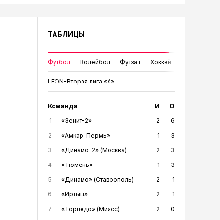
ТАБЛИЦЫ
Футбол
Волейбол
Футзал
Хоккей
LEON-Вторая лига «А»
Команда
И
О
1
«Зенит-2»
2
6
2
«Амкар-Пермь»
1
3
3
«Динамо-2» (Москва)
2
3
4
«Тюмень»
1
3
5
«Динамо» (Ставрополь)
2
1
6
«Иртыш»
2
1
7
«Торпедо» (Миасс)
2
0