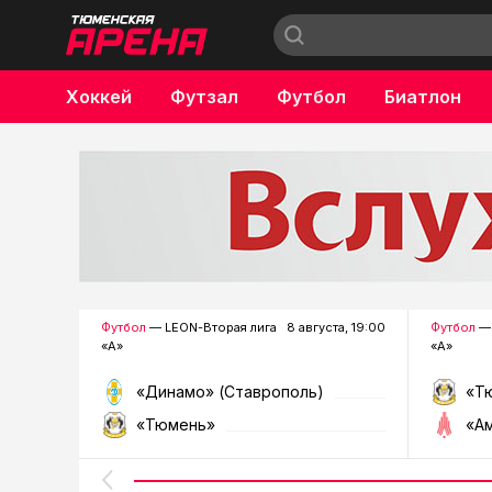
Хоккей
Футзал
Футбол
Биатлон
Бокс
Футбол
— LEON-Вторая лига
8 августа, 19:00
Футбол
— 
«А»
«А»
«Динамо» (Ставрополь)
«Т
«Тюмень»
«А