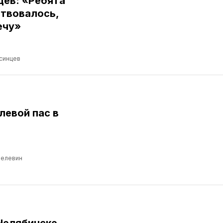
цев: «Ребята
ствовалось,
ечу»
синцев
левой пас в
Пелевин
Челябинске