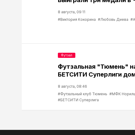
8 августа, 09:11
#Виктория Кокорина
#Любовь Диева
#А
Футзал
Футзальная "Тюмень" н
БЕТСИТИ Суперлиги до
8 августа, 08:46
#Футзальный клуб Тюмень
#МФК Нориль
#БЕТСИТИ Суперлига