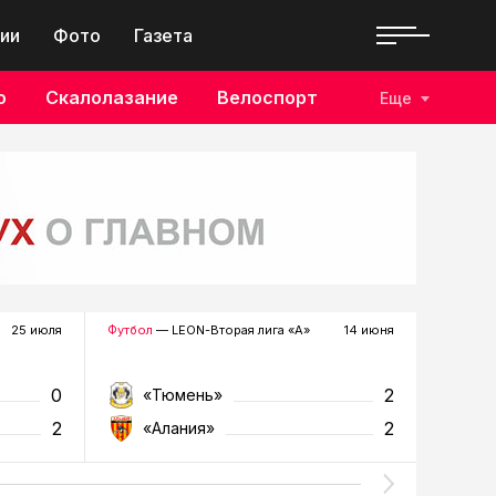
ии
Фото
Газета
о
Скалолазание
Велоспорт
Еще
25 июля
Футбол
— LEON-Вторая лига «А»
14 июня
Футбол
—
0
2
«Тюмень»
«К
2
2
«Алания»
«Т