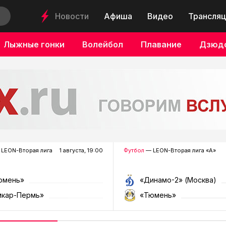
Новости
Афиша
Видео
Трансляц
Лыжные гонки
Волейбол
Плавание
Дзюд
LEON-Вторая лига
1 августа, 19:00
Футбол
— LEON-Вторая лига «А»
юмень»
«Динамо-2» (Москва)
мкар-Пермь»
«Тюмень»