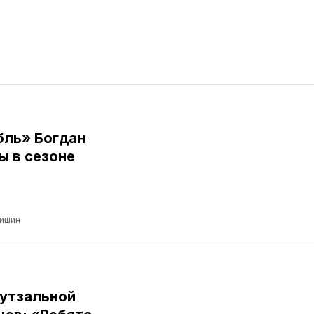
бль» Богдан
ы в сезоне
ришин
футзальной