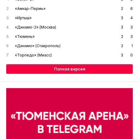
2
«Амкар-Пермь»
2
6
3
«Иртыш»
3
4
4
«Динамо-2» (Москва)
3
3
5
«Тюмень»
2
3
6
«Динамо» (Ставрополь)
2
1
7
«Торпедо» (Миасс)
3
0
Полная версия