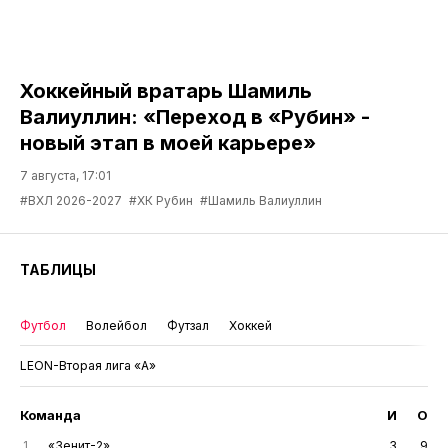
Хоккейный вратарь Шамиль
Валиуллин: «Переход в «Рубин» -
новый этап в моей карьере»
7 августа, 17:01
#ВХЛ 2026-2027
#ХК Рубин
#Шамиль Валиуллин
ТАБЛИЦЫ
Футбол
Волейбол
Футзал
Хоккей
LEON-Вторая лига «А»
Команда
И
О
1
«Зенит-2»
3
9