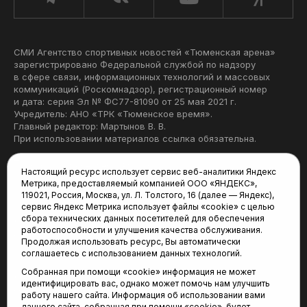
СМИ Агентство спортивных новостей «Тюменская арена»
зарегистрировано Федеральной службой по надзору
в сфере связи, информационных технологий и массовых
коммуникаций (Роскомнадзор), регистрационный номер
и дата: серия Эл № ФС77-81090 от 25 мая 2021 г.
Учредитель: АНО «ТРК «Тюменское время».
Главный редактор: Мартынов В. В.
При использовании материалов ссылка обязательна.
Политика конфиденциальности
Настоящий ресурс использует сервис веб-аналитики Яндекс
Метрика, предоставляемый компанией ООО «ЯНДЕКС»,
Редакция:
119021, Россия, Москва, ул. Л. Толстого, 16 (далее — Яндекс),
сервис Яндекс Метрика использует файлы «cookie» с целью
625035, Тюмень, пр. Геологоразведчиков, 28А
сбора технических данных посетителей для обеспечения
(3452) 68-22-28
работоспособности и улучшения качества обслуживания.
tum-arena@mail.ru
Продолжая использовать ресурс, Вы автоматически
соглашаетесь с использованием данных технологий.
Отдел продаж:
Собранная при помощи «cookie» информация не может
(3452) 68-89-78
идентифицировать вас, однако может помочь нам улучшить
kotovaev@sibinformburo.ru
работу нашего сайта. Информация об использовании вами
данного сайта, собранная при помощи «cookie», будет