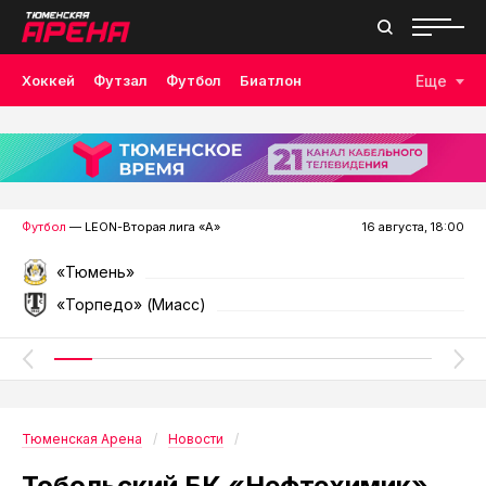
Хоккей
Футзал
Футбол
Биатлон
Еще
Лыжные гонки
Волейбол
Плавание
Дзюдо
Скалолазание
Велоспорт
Бокс
Футбол
— LEON-Вторая лига «А»
16 августа, 18:00
«Тюмень»
«Торпедо» (Миасс)
Тюменская Арена
Новости
Тобольский БК «Нефтехимик»