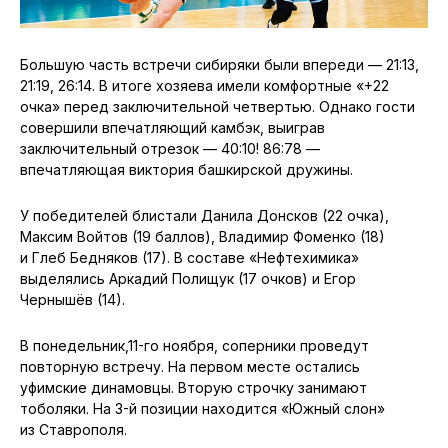
Большую часть встречи сибиряки были впереди — 21:13,
21:19, 26:14. В итоге хозяева имели комфортные «+22
очка» перед заключительной четвертью. Однако гости
совершили впечатляющий камбэк, выиграв
заключительный отрезок — 40:10! 86:78 —
впечатляющая виктория башкирской дружины.
У победителей блистали Данила Донсков (22 очка),
Максим Войтов (19 баллов), Владимир Фоменко (18)
и Глеб Бедняков (17). В составе «Нефтехимика»
выделялись Аркадий Полищук (17 очков) и Егор
Чернышёв (14).
В понедельник,11-го ноября, соперники проведут
повторную встречу. На первом месте остались
уфимские динамовцы. Вторую строчку занимают
тоболяки. На 3-й позиции находится «Южный слон»
из Ставрополя.