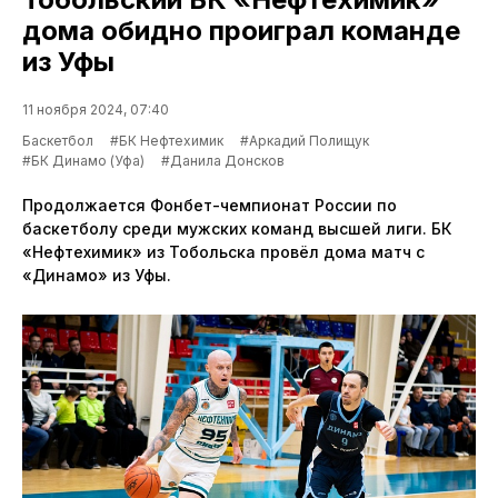
дома обидно проиграл команде
из Уфы
11 ноября 2024, 07:40
Баскетбол
#БК Нефтехимик
#Аркадий Полищук
#БК Динамо (Уфа)
#Данила Донсков
Продолжается Фонбет-чемпионат России по
баскетболу среди мужских команд высшей лиги. БК
«Нефтехимик» из Тобольска провёл дома матч с
«Динамо» из Уфы.