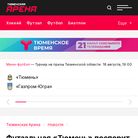
Хоккей
Футзал
Футбол
Биатлон
Еще
Лыжные гонки
Волейбол
Плавание
Дзюдо
Скалолазание
Велоспорт
Бокс
Мини-футбол
— Турнир на призы Тюменской области
18 августа, 19:00
«Тюмень»
«Газпром-Югра»
Тюменская Арена
Новости
Футзальная «Тюмень» поспорит