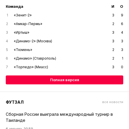
Команда
И
О
1
«Зенит-2»
3
9
2
«Амкар-Пермь»
2
6
3
«Иртыш»
3
4
4
«Динамо-2» (Москва)
3
3
5
«Тюмень»
2
3
6
«Динамо» (Ставрополь)
2
1
7
«Торпедо» (Миасс)
3
0
Полная версия
ФУТЗАЛ
все новости
Сборная России выиграла международный турнир в
Таиланде
6 августа, 20:59