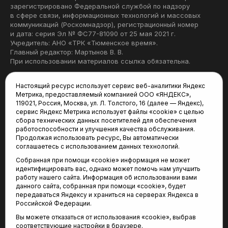
зарегистрировано Федеральной службой по надзору
в сфере связи, информационных технологий и массовых
коммуникаций (Роскомнадзор), регистрационный номер
и дата: серия Эл № ФС77-81090 от 25 мая 2021 г.
Учредитель: АНО «ТРК «Тюменское время».
Главный редактор: Мартынов В. В.
При использовании материалов ссылка обязательна.
Политика конфиденциальности
Настоящий ресурс использует сервис веб-аналитики Яндекс
Метрика, предоставляемый компанией ООО «ЯНДЕКС»,
Редакция:
119021, Россия, Москва, ул. Л. Толстого, 16 (далее — Яндекс),
сервис Яндекс Метрика использует файлы «cookie» с целью
625035, Тюмень, пр. Геологоразведчиков, 28А
сбора технических данных посетителей для обеспечения
(3452) 68-22-28
работоспособности и улучшения качества обслуживания.
tum-arena@mail.ru
Продолжая использовать ресурс, Вы автоматически
соглашаетесь с использованием данных технологий.
Отдел продаж:
Собранная при помощи «cookie» информация не может
(3452) 68-89-78
идентифицировать вас, однако может помочь нам улучшить
kotovaev@sibinformburo.ru
работу нашего сайта. Информация об использовании вами
данного сайта, собранная при помощи «cookie», будет
передаваться Яндексу и храниться на серверах Яндекса в
Российской Федерации.
Вы можете отказаться от использования «cookie», выбрав
соответствующие настройки в браузере.