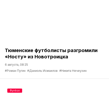
Тюменские футболисты разгромили
«Носту» из Новотроицка
6 августа, 08:25
#Роман Пугин
#Даниэль Исмаилов
#Никита Нечеухин
Футбол