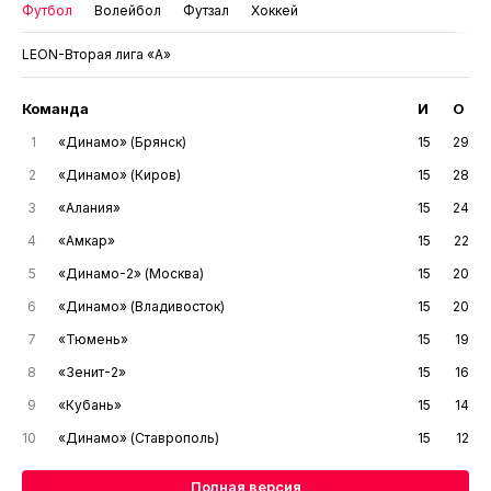
Футбол
Волейбол
Футзал
Хоккей
LEON-Вторая лига «А»
Команда
И
О
1
«Динамо» (Брянск)
15
29
2
«Динамо» (Киров)
15
28
3
«Алания»
15
24
4
«Амкар»
15
22
5
«Динамо-2» (Москва)
15
20
6
«Динамо» (Владивосток)
15
20
7
«Тюмень»
15
19
8
«Зенит-2»
15
16
9
«Кубань»
15
14
10
«Динамо» (Ставрополь)
15
12
Полная версия