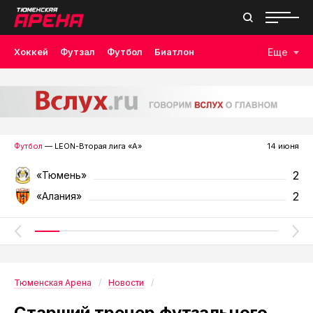
Хоккей
Футзал
Футбол
Биатлон
Еще
Лыжные гонки
Волейбол
Плавание
Дзюдо
Скалолазание
Велоспорт
Бокс
Футбол
— LEON-Вторая лига «А»
14 июня
2
«Тюмень»
2
«Алания»
Тюменская Арена
Новости
Старший тренер футзального