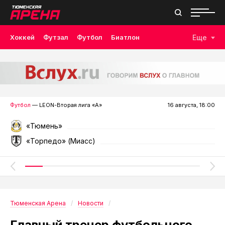
Хоккей
Футзал
Футбол
Биатлон
Еще
Лыжные гонки
Волейбол
Плавание
Дзюдо
Скалолазание
Велоспорт
Бокс
Футбол
— LEON-Вторая лига «А»
16 августа, 18:00
«Тюмень»
«Торпедо» (Миасс)
Тюменская Арена
Новости
Главный тренер футбольного