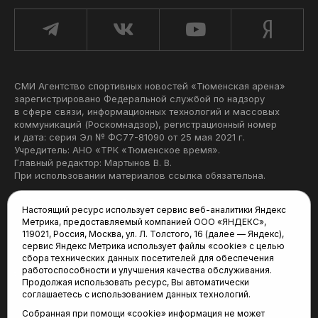
СМИ Агентство спортивных новостей «Тюменская арена»
зарегистрировано Федеральной службой по надзору
в сфере связи, информационных технологий и массовых
коммуникаций (Роскомнадзор), регистрационный номер
и дата: серия Эл № ФС77-81090 от 25 мая 2021 г.
Учредитель: АНО «ТРК «Тюменское время».
Главный редактор: Мартынов В. В.
При использовании материалов ссылка обязательна.
Политика конфиденциальности
Настоящий ресурс использует сервис веб-аналитики Яндекс
Метрика, предоставляемый компанией ООО «ЯНДЕКС»,
Редакция:
119021, Россия, Москва, ул. Л. Толстого, 16 (далее — Яндекс),
сервис Яндекс Метрика использует файлы «cookie» с целью
625035, Тюмень, пр. Геологоразведчиков, 28А
сбора технических данных посетителей для обеспечения
(3452) 68-22-28
работоспособности и улучшения качества обслуживания.
tum-arena@mail.ru
Продолжая использовать ресурс, Вы автоматически
соглашаетесь с использованием данных технологий.
Отдел продаж:
Собранная при помощи «cookie» информация не может