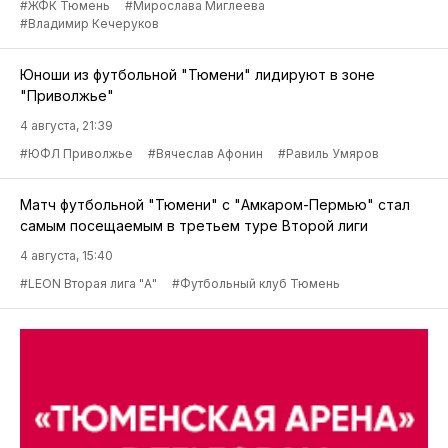
#ЖФК Тюмень
#Мирослава Миглеева
#Владимир Кечеруков
Юноши из футбольной "Тюмени" лидируют в зоне
"Приволжье"
4 августа, 21:39
#ЮФЛ Приволжье
#Вячеслав Афонин
#Равиль Умяров
Матч футбольной "Тюмени" с "Амкаром-Пермью" стал
самым посещаемым в третьем туре Второй лиги
4 августа, 15:40
#LEON Вторая лига "А"
#Футбольный клуб Тюмень