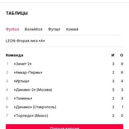
ТАБЛИЦЫ
Футбол
Волейбол
Футзал
Хоккей
LEON-Вторая лига «А»
Команда
И
О
1
«Зенит-2»
3
9
2
«Амкар-Пермь»
2
6
3
«Иртыш»
3
4
4
«Динамо-2» (Москва)
3
3
5
«Тюмень»
2
3
6
«Динамо» (Ставрополь)
2
1
7
«Торпедо» (Миасс)
3
0
Полная версия