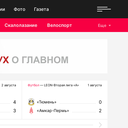
ии
Фото
Газета
Скалолазание
Велоспорт
Еще
2 августа
Футбол
— LEON-Вторая лига «А»
1 августа
Хоккей
—
4
0
«Тюмень»
«Р
3
2
«Амкар-Пермь»
«Г