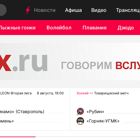
Новости
Афиша
Видео
Трансляц
Лыжные гонки
Волейбол
Плавание
Дзюдо
LEON-Вторая лига
8 августа, 19:00
Хоккей
— Товарищеский матч
намо» (Ставрополь)
«Рубин»
юмень»
«Горняк-УГМК»