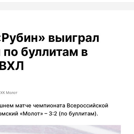
«Рубин» выиграл
 по буллитам в
 ВХЛ
#ХК Молот
шнем матче чемпионата Всероссийской
мский «Молот» – 3:2 (по буллитам).