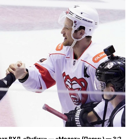
нат ВХЛ. «Рубин» — «Молот» (Пермь) — 3:2