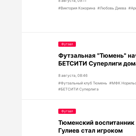
8 августа, 09:11
#Виктория Кокорина
#Любовь Диева
#Ар
Футзал
Футзальная "Тюмень" на
БЕТСИТИ Суперлиги дом
8 августа, 08:46
#Футзальный клуб Тюмень
#МФК Нориль
#БЕТСИТИ Суперлига
Футзал
Тюменский воспитанник
Гулиев стал игроком