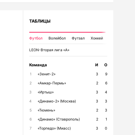
ТАБЛИЦЫ
Футбол
Волейбол
Футзал
Хоккей
LEON-Вторая лига «А»
Команда
И
О
1
«Зенит-2»
3
9
2
«Амкар-Пермь»
2
6
3
«Иртыш»
3
4
4
«Динамо-2» (Москва)
3
3
5
«Тюмень»
2
3
6
«Динамо» (Ставрополь)
2
1
7
«Торпедо» (Миасс)
3
0