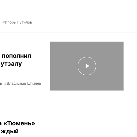
в
#Игорь Путилов
 пополнил
футзалу
ов
#Владислав Шпилёв
а «Тюмень»
Каждый