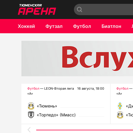
Хоккей
Футзал
Футбол
Биатлон
Бокс
Футбол
— LEON-Вторая лига
16 августа, 18:00
Футбол
— 
«А»
«А»
«Тюмень»
«Ди
«Торпедо» (Миасс)
«Т