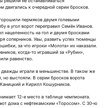
ды решили не останавливаться
ом двигались к очередной серии бросков.
огорошили пермяков двумя голевыми
йбу в угол ворот переправил Семён Иванов.
л нацеленность на гол и двумя бросками
ря соперников. Увы, развить успех тюменцы
ошибки, за что игроки «Молота» их наказали.
вников, когда-то игравший за «Рубин»,
или равенство.
 дважды играли в меньшинстве. В таком же
, но выстояли. В серии бросков ворота
 Каницкий и Кирилл Кошурников.
анимает 12-е место в таблице чемпионата.
ают дома с нефтекамским «Торосом». С 30-ю