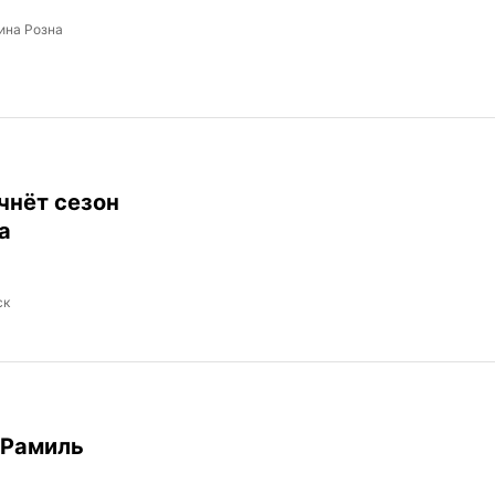
ина Розна
чнёт сезон
а
ск
 Рамиль