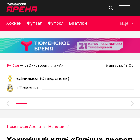
Хоккей
Футзал
Футбол
Биатлон
Еще
Лыжные гонки
Волейбол
Плавание
Дзюдо
Скалолазание
Велоспорт
Бокс
Футбол
— LEON-Вторая лига «А»
8 августа, 19:00
«Динамо» (Ставрополь)
«Тюмень»
Тюменская Арена
Новости
Хоккейный клуб «Рубин» провел