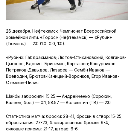
26 декабря. Нефтекамск. Чемпионат Всероссийской
хоккейной лиги. «Торос» (Нефтекамск) — «Рубин»
(Тюмень) — 2:0 (1:0, 0:0, 1:0).
«Рубин»: Габдрахманов; Лютов-Стихановский, Колганов-
Цыганов, Вдовин- Бринкман, Карташов; Кошурников-
Петраков-Давыдов, Лазарев — Семён Иванов —
Воеводин, Брютов-Каницкий-Воронков, Егор Иванов-
Стёжкин-Пилия.
Шайбы забросили: 15.25 — Андрейченко (Сорокин,
Валеев, бол.) — 0:1, 58.57 — Волокитин (ПВ) — 2:0.
Статистика матча: броски: 28-41, броски в створ: 15-25,
вбрасывания: 27-23, блокированные броски: 9-4,
силовые приемы: 21-17, штраф: 6-6.