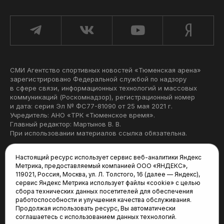
СМИ Агентство спортивных новостей «Тюменская арена»
зарегистрировано Федеральной службой по надзору
в сфере связи, информационных технологий и массовых
коммуникаций (Роскомнадзор), регистрационный номер
и дата: серия Эл № ФС77-81090 от 25 мая 2021 г.
Учредитель: АНО «ТРК «Тюменское время».
Главный редактор: Мартынов В. В.
При использовании материалов ссылка обязательна.
Политика конфиденциальности
Настоящий ресурс использует сервис веб-аналитики Яндекс
Метрика, предоставляемый компанией ООО «ЯНДЕКС»,
Редакция:
119021, Россия, Москва, ул. Л. Толстого, 16 (далее — Яндекс),
сервис Яндекс Метрика использует файлы «cookie» с целью
625035, Тюмень, пр. Геологоразведчиков, 28А
сбора технических данных посетителей для обеспечения
(3452) 68-22-28
работоспособности и улучшения качества обслуживания.
tum-arena@mail.ru
Продолжая использовать ресурс, Вы автоматически
соглашаетесь с использованием данных технологий.
Отдел продаж: