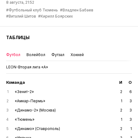
8 августа, 21:52
#Футбольный клуб Тюмень
#Владлен Бабаев
#Виталий Шитов
#Кирилл Боярских
ТАБЛИЦЫ
Футбол
Волейбол
Футзал
Хоккей
LEON-Вторая лига «А»
Команда
И
О
1
«Зенит-2»
2
6
2
«Амкар-Пермь»
1
3
3
«Динамо-2» (Москва)
2
3
4
«Тюмень»
1
3
5
«Динамо» (Ставрополь)
2
1
6
«Иртыш»
2
1