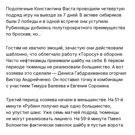
Подопечные Константина Фаста проводили четвёртую
подряд игру на выезде за 7 дней. В активе сибиряков
были 2 победы и в одной встрече они уступили.
Рубиновцы добились полуторократного преимущества
по броскам, но…
Гостям не хватило эмоций, зачастую они действовали
шаблонно, что облегчало работу «Торосу» в обороне.
Часто нефтекамцы принимали шайбу на себя. В первом
периоде тюменцы не реализовали большинство. А вот
хозяева это сделали — Дениса Габдрахманова огорчил
Виктор Андрейченко. Он поставил точку в комбинации
с участием Тимура Валеева и Евгения Сорокина.
Третий период хозяева начали в меньшинстве. На 51-й
минуте «Рубин» получил ещё одно большинство,
но упустил шанс. Уже семь матчей подряд тюменцы
не могут реализовать лишнего. На 59-й минуте Павел
Волокитин фактически заволок шайбу в пустые ворота.