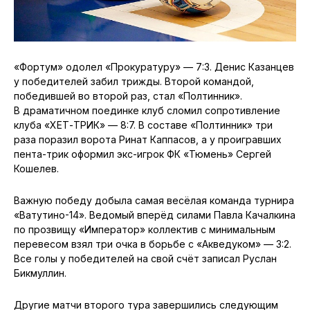
«Фортум» одолел «Прокуратуру» — 7:3. Денис Казанцев
у победителей забил трижды. Второй командой,
победившей во второй раз, стал «Полтинник».
В драматичном поединке клуб сломил сопротивление
клуба «ХЕТ-ТРИК» — 8:7. В составе «Полтинник» три
раза поразил ворота Ринат Каппасов, а у проигравших
пента-трик оформил экс-игрок ФК «Тюмень» Сергей
Кошелев.
Важную победу добыла самая весёлая команда турнира
«Ватутино-14». Ведомый вперёд силами Павла Качалкина
по прозвищу «Император» коллектив с минимальным
перевесом взял три очка в борьбе с «Акведуком» — 3:2.
Все голы у победителей на свой счёт записал Руслан
Бикмуллин.
Другие матчи второго тура завершились следующим