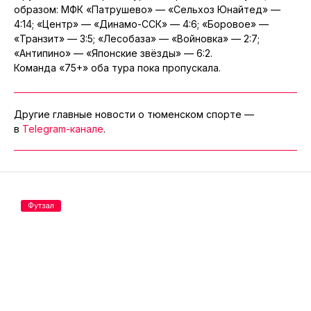
образом: МФК «Патрушево» — «Сельхоз Юнайтед» —
4:14; «Центр» — «Динамо-ССК» — 4:6; «Боровое» —
«Транзит» — 3:5; «Лесобаза» — «Войновка» — 2:7;
«Антипино» — «Японские звёзды» — 6:2.
Команда «75+» оба тура пока пропускала.
Другие главные новости о тюменском спорте —
в
Telegram-канале
.
Футзал