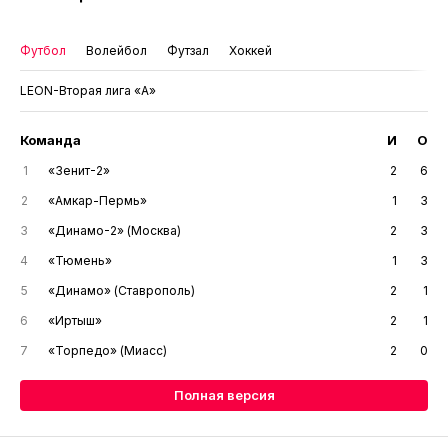
Футбол
Волейбол
Футзал
Хоккей
LEON-Вторая лига «А»
Команда
И
О
1
«Зенит-2»
2
6
2
«Амкар-Пермь»
1
3
3
«Динамо-2» (Москва)
2
3
4
«Тюмень»
1
3
5
«Динамо» (Ставрополь)
2
1
6
«Иртыш»
2
1
7
«Торпедо» (Миасс)
2
0
Полная версия