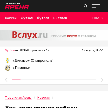
Хоккей
Футзал
Футбол
Биатлон
Еще
Лыжные гонки
Волейбол
Плавание
Дзюдо
Скалолазание
Велоспорт
Бокс
Футбол
— LEON-Вторая лига «А»
8 августа, 19:00
«Динамо» (Ставрополь)
«Тюмень»
Тюменская Арена
Новости
Хет-трик принес победу