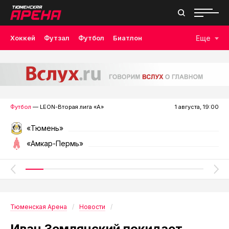
Хоккей
Футзал
Футбол
Биатлон
Еще
Лыжные гонки
Волейбол
Плавание
Дзюдо
Скалолазание
Велоспорт
Бокс
Футбол
— LEON-Вторая лига «А»
1 августа, 19:00
«Тюмень»
«Амкар-Пермь»
Тюменская Арена
Новости
Иван Землянский покидает