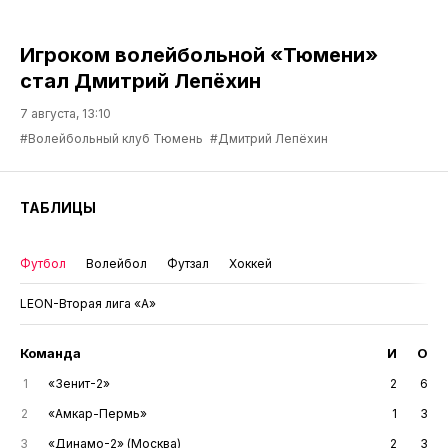
Игроком волейбольной «Тюмени»
стал Дмитрий Лепёхин
7 августа, 13:10
#Волейбольный клуб Тюмень
#Дмитрий Лепёхин
ТАБЛИЦЫ
Футбол
Волейбол
Футзал
Хоккей
LEON-Вторая лига «А»
Команда
И
О
1
«Зенит-2»
2
6
2
«Амкар-Пермь»
1
3
3
«Динамо-2» (Москва)
2
3