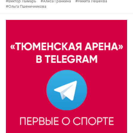
#Виктор Лымарь
#Алиса Гранкина
#Никита Лешехва
#Ольга Пшеничникова