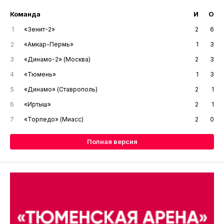
Команда
И
О
1
«Зенит-2»
2
6
2
«Амкар-Пермь»
1
3
3
«Динамо-2» (Москва)
2
3
4
«Тюмень»
1
3
5
«Динамо» (Ставрополь)
2
1
6
«Иртыш»
2
1
7
«Торпедо» (Миасс)
2
0
Полная версия