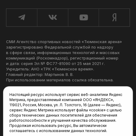
СМИ Агентство спортивных новостей «Тюменская арена»
зарегистрировано Федеральной службой по надзору
в сфере связи, информационных технологий и массовых
коммуникаций (Роскомнадзор), регистрационный номер
и дата: серия Эл № ФС77-81090 от 25 мая 2021 г.
Учредитель: АНО «ТРК «Тюменское время».
Главный редактор: Мартынов В. В.
При использовании материалов ссылка обязательна.
Политика конфиденциальности
Настоящий ресурс использует сервис веб-аналитики Яндекс
Метрика, предоставляемый компанией ООО «ЯНДЕКС»,
Редакция:
119021, Россия, Москва, ул. Л. Толстого, 16 (далее — Яндекс),
сервис Яндекс Метрика использует файлы «cookie» с целью
625035, Тюмень, пр. Геологоразведчиков, 28А
сбора технических данных посетителей для обеспечения
(3452) 68-22-28
работоспособности и улучшения качества обслуживания.
tum-arena@mail.ru
Продолжая использовать ресурс, Вы автоматически
соглашаетесь с использованием данных технологий.
Отдел продаж: