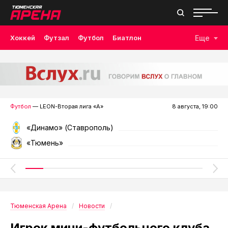
Хоккей
Футзал
Футбол
Биатлон
Еще
Лыжные гонки
Волейбол
Плавание
Дзюдо
Скалолазание
Велоспорт
Бокс
Футбол
— LEON-Вторая лига «А»
8 августа, 19:00
«Динамо» (Ставрополь)
«Тюмень»
Тюменская Арена
Новости
Игрок мини-футбольного клуба