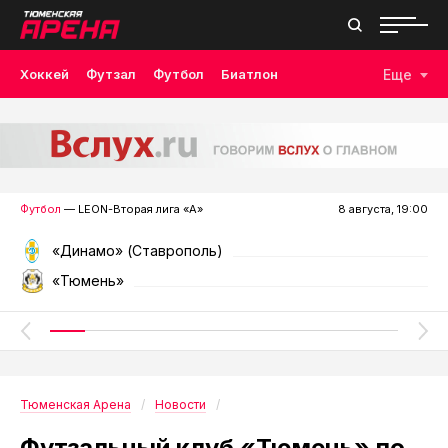
Хоккей
Футзал
Футбол
Биатлон
Еще
Лыжные гонки
Волейбол
Плавание
Дзюдо
Скалолазание
Велоспорт
Бокс
Футбол
— LEON-Вторая лига «А»
8 августа, 19:00
«Динамо» (Ставрополь)
«Тюмень»
Тюменская Арена
Новости
Футзальный клуб «Тюмень» по