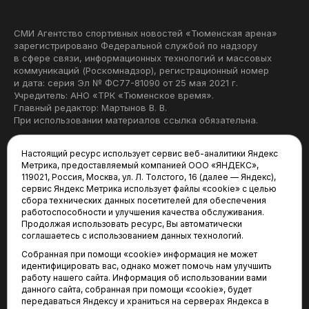
СМИ Агентство спортивных новостей «Тюменская арена»
зарегистрировано Федеральной службой по надзору
в сфере связи, информационных технологий и массовых
коммуникаций (Роскомнадзор), регистрационный номер
и дата: серия Эл № ФС77-81090 от 25 мая 2021 г.
Учредитель: АНО «ТРК «Тюменское время».
Главный редактор: Мартынов В. В.
При использовании материалов ссылка обязательна.
Политика конфиденциальности
Настоящий ресурс использует сервис веб-аналитики Яндекс
Метрика, предоставляемый компанией ООО «ЯНДЕКС»,
Редакция:
119021, Россия, Москва, ул. Л. Толстого, 16 (далее — Яндекс),
сервис Яндекс Метрика использует файлы «cookie» с целью
625035, Тюмень, пр. Геологоразведчиков, 28А
сбора технических данных посетителей для обеспечения
(3452) 68-22-28
работоспособности и улучшения качества обслуживания.
tum-arena@mail.ru
Продолжая использовать ресурс, Вы автоматически
соглашаетесь с использованием данных технологий.
Отдел продаж:
Собранная при помощи «cookie» информация не может
(3452) 68-89-78
идентифицировать вас, однако может помочь нам улучшить
kotovaev@sibinformburo.ru
работу нашего сайта. Информация об использовании вами
данного сайта, собранная при помощи «cookie», будет
передаваться Яндексу и храниться на серверах Яндекса в