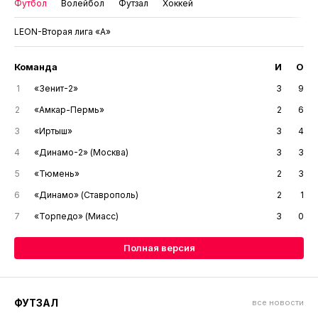
Футбол
Волейбол
Футзал
Хоккей
LEON-Вторая лига «А»
Команда
И
О
1
«Зенит-2»
3
9
2
«Амкар-Пермь»
2
6
3
«Иртыш»
3
4
4
«Динамо-2» (Москва)
3
3
5
«Тюмень»
2
3
6
«Динамо» (Ставрополь)
2
1
7
«Торпедо» (Миасс)
3
0
Полная версия
ФУТЗАЛ
все новости