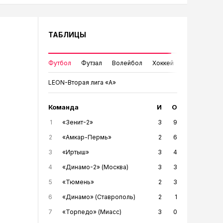
ТАБЛИЦЫ
Футбол
Футзал
Волейбол
Хоккей
LEON-Вторая лига «А»
Команда
И
О
1
«Зенит-2»
3
9
2
«Амкар-Пермь»
2
6
3
«Иртыш»
3
4
4
«Динамо-2» (Москва)
3
3
5
«Тюмень»
2
3
6
«Динамо» (Ставрополь)
2
1
7
«Торпедо» (Миасс)
3
0