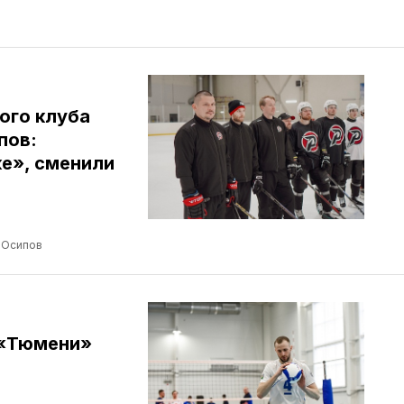
ого клуба
пов:
е», сменили
 Осипов
 «Тюмени»