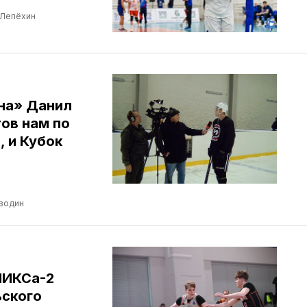
 Лепёхин
ина» Данил
ов нам по
, и Кубок
водин
НИКСа-2
ьского