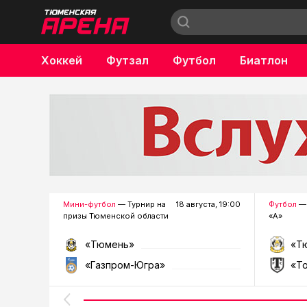
Хоккей
Футзал
Футбол
Биатлон
Бокс
Мини-футбол
— Турнир на
18 августа, 19:00
Футбол
— 
призы Тюменской области
«А»
«Тюмень»
«Т
«Газпром-Югра»
«Т