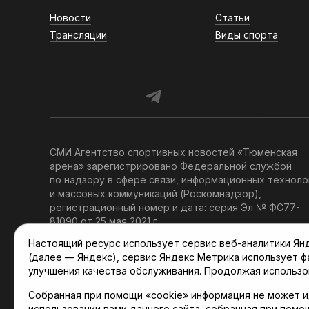
Новости
Статьи
Трансляции
Виды спорта
СМИ Агентство спортивных новостей «Тюменская
арена» зарегистрировано Федеральной службой
по надзору в сфере связи, информационных техноло
и массовых коммуникаций (Роскомнадзор),
регистрационный номер и дата: серия Эл № ФС77-
81090 от 25 мая 2021 г.
Учредитель: АНО «ТРК «Тюменское время».
Настоящий ресурс использует сервис веб-аналитики Янде
Главный редактор: Мартынов В. В.
(далее — Яндекс), сервис Яндекс Метрика использует 
При использовании материалов ссылка обязательна.
улучшения качества обслуживания. Продолжая использо
Политика конфиденциальности
Собранная при помощи «cookie» информация не может и
использовании вами данного сайта, собранная при помо