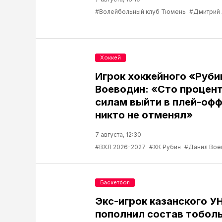
#Волейбольный клуб Тюмень
#Дмитрий
Хоккей
Игрок хоккейного «Руб
Воеводин: «Сто процент
силам выйти в плей-офф
никто не отменял»
7 августа, 12:30
#ВХЛ 2026-2027
#ХК Рубин
#Данил Вое
Баскетбол
Экс-игрок казанского У
пополнил состав тобол