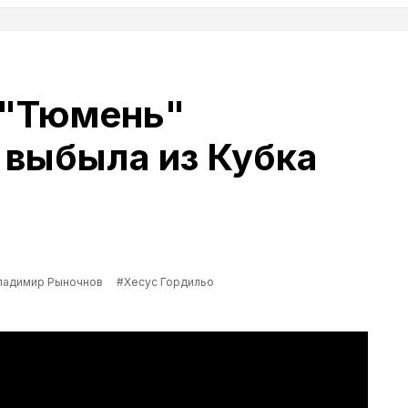
 "Тюмень"
выбыла из Кубка
ладимир Рыночнов
#Хесус Гордильо