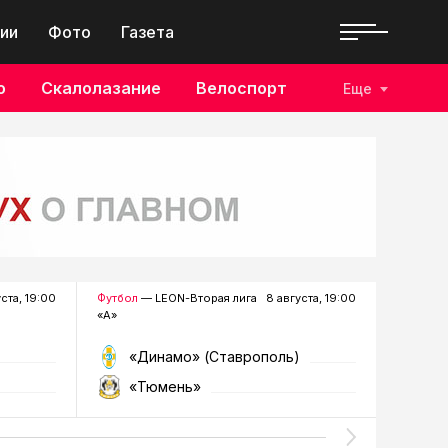
ии
Фото
Газета
о
Скалолазание
Велоспорт
Еще
уста, 19:00
Футбол
— LEON-Вторая лига
8 августа, 19:00
Хоккей
—
«А»
«Динамо» (Ставрополь)
«Р
«Тюмень»
«Г