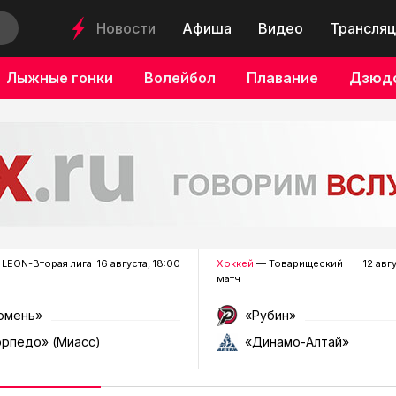
Новости
Афиша
Видео
Трансляц
Лыжные гонки
Волейбол
Плавание
Дзюд
LEON-Вторая лига
16 августа, 18:00
Хоккей
— Товарищеский
12 авг
матч
юмень»
«Рубин»
орпедо» (Миасс)
«Динамо-Алтай»