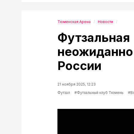
Тюменская Арена
Новости
Футзальная
неожиданно 
России
21 ноября 2025, 12:23
Футзал
#Футзальный клуб Тюмень
#В