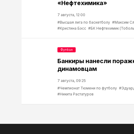
«Нефтехимика»
7 августа, 12:00
#Высшая лига по баскетболу
#Максим С
#Кристина Бэсс
#БК Нефтехимик (Тоболь
Футбол
Банкиры нанесли пораж
динамовцам
7 августа, 09:25
#Чемпионат Тюмени по футболу
#Эдуар
#Никита Растатуров