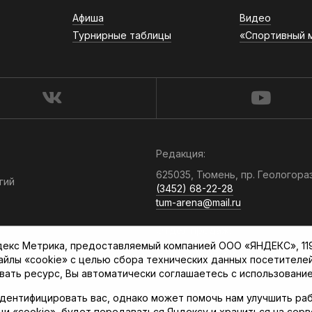
Афиша
Видео
Турнирные таблицы
«Спортивный 
Редакция:
625035, Тюмень, пр. Геологора
гий
(3452) 68-22-28
tum-arena@mail.ru
Отдел продаж:
кс Метрика, предоставляемый компанией ООО «ЯНДЕКС», 119021
(3452) 68-89-78
файлы «cookie» с целью сбора технических данных посетителе
kotovaev@sibinformburo.ru
вать ресурс, Вы автоматически соглашаетесь с использование
дентифицировать вас, однако может помочь нам улучшить раб
щи «cookie», будет передаваться Яндексу и храниться на сер