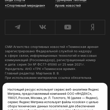
«Спортивный меридиан»
Архив новостей
СМИ Агентство спортивных новостей «Тюменская арена»
зарегистрировано Федеральной службой по надзору
в сфере связи, информационных технологий и массовых
коммуникаций (Роскомнадзор), регистрационный номер
и дата: серия Эл № ФС77-81090 от 25 мая 2021 г.
Учредитель: АНО «ТРК «Тюменское время».
Главный редактор: Мартынов В. В.
При использовании материалов ссылка обязательна.
Политика конфиденциальности
Настоящий ресурс использует сервис веб-аналитики Яндекс
Метрика, предоставляемый компанией ООО «ЯНДЕКС»,
Редакция:
119021, Россия, Москва, ул. Л. Толстого, 16 (далее — Яндекс),
сервис Яндекс Метрика использует файлы «cookie» с целью
625035, Тюмень, пр. Геологоразведчиков, 28А
сбора технических данных посетителей для обеспечения
(3452) 68-22-28