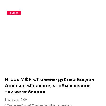
Футзал
Игрок МФК «Тюмень-дубль» Богдан
Аришин: «Главное, чтобы в сезоне
так же забивал»
8 августа, 17:09
#Футзальный клуб Тюмень-д
#Богдан Аришин