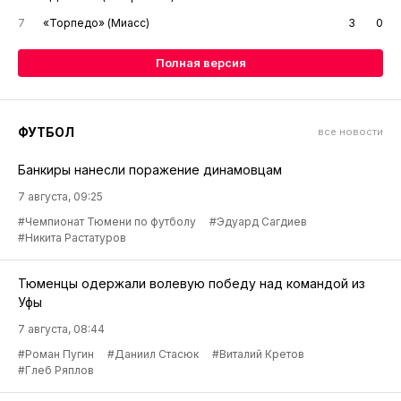
7
«Торпедо» (Миасс)
3
0
Полная версия
ФУТБОЛ
все новости
Банкиры нанесли поражение динамовцам
7 августа, 09:25
#Чемпионат Тюмени по футболу
#Эдуард Сагдиев
#Никита Растатуров
Тюменцы одержали волевую победу над командой из
Уфы
7 августа, 08:44
#Роман Пугин
#Даниил Стасюк
#Виталий Кретов
#Глеб Ряплов