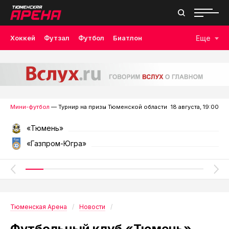
Хоккей
Футзал
Футбол
Биатлон
Еще
Лыжные гонки
Волейбол
Плавание
Дзюдо
Скалолазание
Велоспорт
Бокс
Мини-футбол
— Турнир на призы Тюменской области
18 августа, 19:00
«Тюмень»
«Газпром-Югра»
Тюменская Арена
Новости
Футбольный клуб «Тюмень»