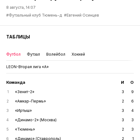
8 августа, 14:07
#Футзальный клуб Тюмень-д
#Евгений Осинцев
ТАБЛИЦЫ
Футбол
Футзал
Волейбол
Хоккей
LEON-Вторая лига «А»
Команда
И
О
1
«Зенит-2»
3
9
2
«Амкар-Пермь»
2
6
3
«Иртыш»
3
4
4
«Динамо-2» (Москва)
3
3
5
«Тюмень»
2
3
6
«Динамо» (Ставрополь)
2
1