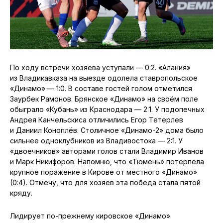
По ходу встречи хозяева уступали — 0:2. «Алания»
из Владикавказа на выезде одолела ставропольское
«Динамо» — 1:0. В составе гостей голом отметился
Заурбек Рамонов. Брянское «Динамо» на своём поле
обыграло «Кубань» из Краснодара — 2:1. У подопечных
Андрея Канчельскиса отличились Егор Тетерлев
и Даниил Коноплёв. Столичное «Динамо-2» дома было
сильнее одноклубников из Владивостока — 2:1. У
«двоечников» авторами голов стали Владимир Иванов
и Марк Никифоров. Напомню, что «Тюмень» потерпела
крупное поражение в Кирове от местного «Динамо»
(0:4). Отмечу, что для хозяев эта победа стала пятой
кряду.
Лидирует по-прежнему кировское «Динамо».