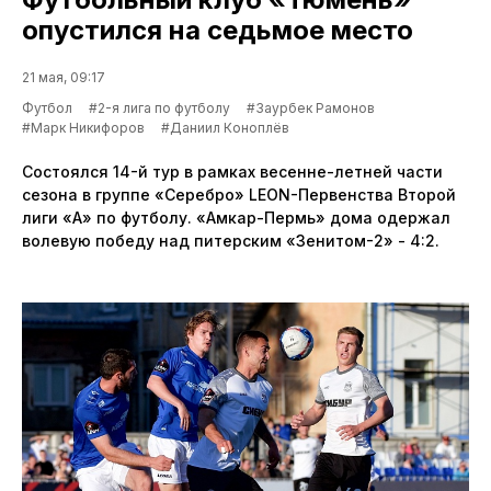
опустился на седьмое место
21 мая, 09:17
Футбол
#2-я лига по футболу
#Заурбек Рамонов
#Марк Никифоров
#Даниил Коноплёв
Состоялся 14-й тур в рамках весенне-летней части
сезона в группе «Серебро» LEON-Первенства Второй
лиги «А» по футболу. «Амкар-Пермь» дома одержал
волевую победу над питерским «Зенитом-2» - 4:2.