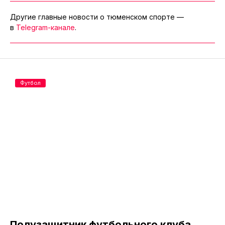
Другие главные новости о тюменском спорте —
в
Telegram-канале
.
Футбол
Полузащитник футбольного клуба