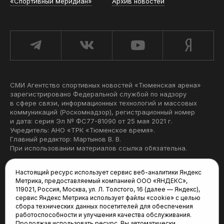
«Спортивный меридиан»
Архив новостей
СМИ Агентство спортивных новостей «Тюменская арена»
зарегистрировано Федеральной службой по надзору
в сфере связи, информационных технологий и массовых
коммуникаций (Роскомнадзор), регистрационный номер
и дата: серия Эл № ФС77-81090 от 25 мая 2021 г.
Учредитель: АНО «ТРК «Тюменское время».
Главный редактор: Мартынов В. В.
При использовании материалов ссылка обязательна.
Политика конфиденциальности
Настоящий ресурс использует сервис веб-аналитики Яндекс
Метрика, предоставляемый компанией ООО «ЯНДЕКС»,
Редакция:
119021, Россия, Москва, ул. Л. Толстого, 16 (далее — Яндекс),
сервис Яндекс Метрика использует файлы «cookie» с целью
625035, Тюмень, пр. Геологоразведчиков, 28А
сбора технических данных посетителей для обеспечения
(3452) 68-22-28
работоспособности и улучшения качества обслуживания.
tum-arena@mail.ru
Продолжая использовать ресурс, Вы автоматически