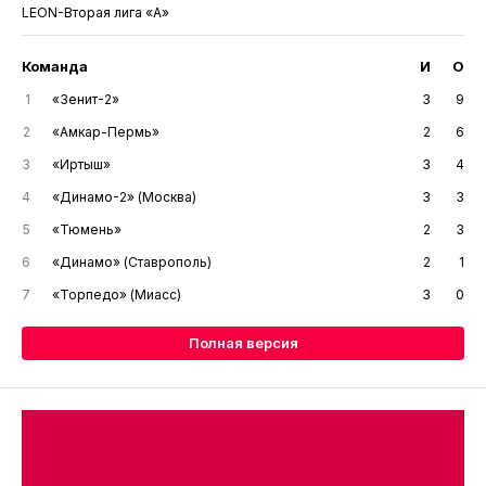
LEON-Вторая лига «А»
Команда
И
О
1
«Зенит-2»
3
9
2
«Амкар-Пермь»
2
6
3
«Иртыш»
3
4
4
«Динамо-2» (Москва)
3
3
5
«Тюмень»
2
3
6
«Динамо» (Ставрополь)
2
1
7
«Торпедо» (Миасс)
3
0
Полная версия