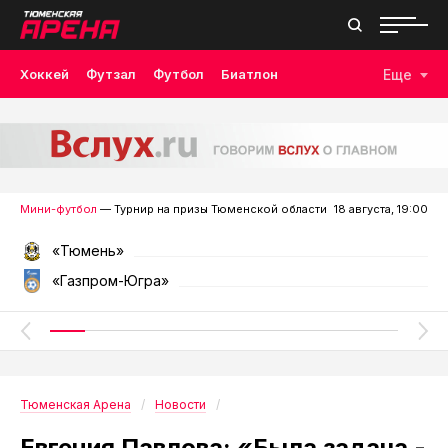
Хоккей
Футзал
Футбол
Биатлон
Еще
Лыжные гонки
Волейбол
Плавание
Дзюдо
Скалолазание
Велоспорт
Бокс
Мини-футбол
— Турнир на призы Тюменской области
18 августа, 19:00
«Тюмень»
«Газпром-Югра»
Тюменская Арена
Новости
Евгения Павлова: «Была задача -