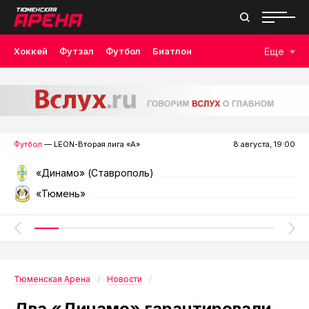
Хоккей
Футзал
Футбол
Биатлон
Еще
Лыжные гонки
Волейбол
Плавание
Дзюдо
Скалолазание
Велоспорт
Бокс
Футбол
— LEON-Вторая лига «А»
8 августа, 19:00
«Динамо» (Ставрополь)
«Тюмень»
Тюменская Арена
Новости
Два «Динамо» гарантировали