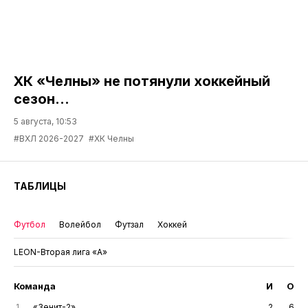
ХК «Челны» не потянули хоккейный
сезон...
5 августа, 10:53
#ВХЛ 2026-2027
#ХК Челны
ТАБЛИЦЫ
Футбол
Волейбол
Футзал
Хоккей
LEON-Вторая лига «А»
Команда
И
О
1
«Зенит-2»
2
6