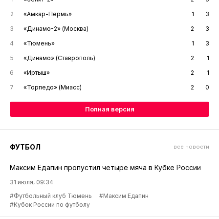
2
«Амкар-Пермь»
1
3
3
«Динамо-2» (Москва)
2
3
4
«Тюмень»
1
3
5
«Динамо» (Ставрополь)
2
1
6
«Иртыш»
2
1
7
«Торпедо» (Миасс)
2
0
Полная версия
ФУТБОЛ
все новости
Максим Едапин пропустил четыре мяча в Кубке России
31 июля, 09:34
#Футбольный клуб Тюмень
#Максим Едапин
#Кубок России по футболу