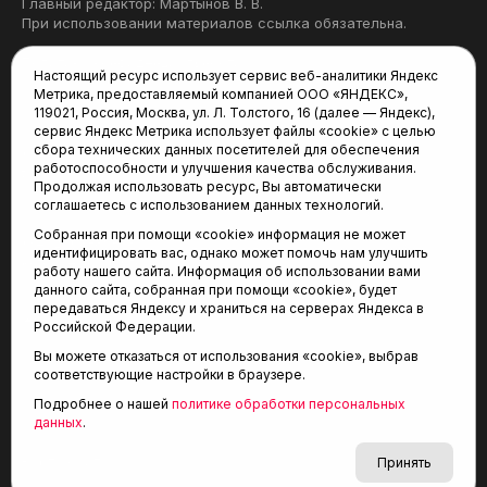
Главный редактор: Мартынов В. В.
При использовании материалов ссылка обязательна.
Политика конфиденциальности
Настоящий ресурс использует сервис веб-аналитики Яндекс
Метрика, предоставляемый компанией ООО «ЯНДЕКС»,
Редакция:
119021, Россия, Москва, ул. Л. Толстого, 16 (далее — Яндекс),
сервис Яндекс Метрика использует файлы «cookie» с целью
625035, Тюмень, пр. Геологоразведчиков, 28А
сбора технических данных посетителей для обеспечения
(3452) 68-22-28
работоспособности и улучшения качества обслуживания.
tum-arena@mail.ru
Продолжая использовать ресурс, Вы автоматически
соглашаетесь с использованием данных технологий.
Отдел продаж:
Собранная при помощи «cookie» информация не может
(3452) 68-89-78
идентифицировать вас, однако может помочь нам улучшить
kotovaev@sibinformburo.ru
работу нашего сайта. Информация об использовании вами
данного сайта, собранная при помощи «cookie», будет
передаваться Яндексу и храниться на серверах Яндекса в
Российской Федерации.
Вы можете отказаться от использования «cookie», выбрав
соответствующие настройки в браузере.
Подробнее о нашей
политике обработки персональных
© 2001-2026 Агентство спортивных новостей
данных
.
6+
«Тюменская арена»
Карта сайта
Принять