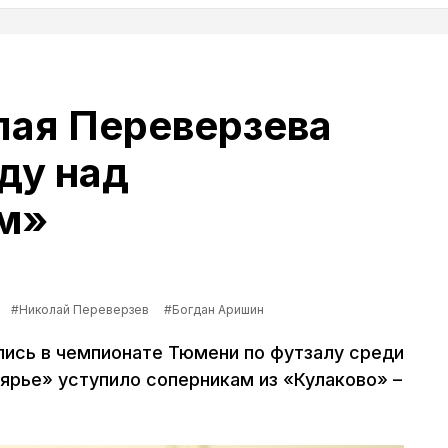
лая Переверзева
ду над
м»
#Николай Переверзев
#Богдан Аришин
ись в чемпионате Тюмени по футзалу среди
ярье» уступило соперникам из «Кулаково» –