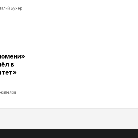
талий Бухер
Тюмени»
ёл в
итет»
екипелов