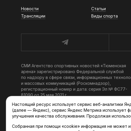
Новости
Статьи
Трансляции
Виды спорта
СМИ Агентство спортивных новостей «Тюменская
арена» зарегистрировано Федеральной службой
по надзору в сфере связи, информационных техноло
и массовых коммуникаций (Роскомнадзор),
регистрационный номер и дата: серия Эл № ФС77-
81090 от 25 мая 2021 г.
Учредитель: АНО «ТРК «Тюменское время».
Настоящий ресурс использует сервис веб-аналитики Янде
Главный редактор: Мартынов В. В.
(далее — Яндекс), сервис Яндекс Метрика использует 
При использовании материалов ссылка обязательна.
улучшения качества обслуживания. Продолжая использо
Политика конфиденциальности
Собранная при помощи «cookie» информация не может и