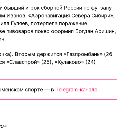
и бывший игрок сборной России по футзалу
им Иванов. «Аэронавигация Севера Сибири»,
илл Гуляев, потерпела поражение
аве пивоваров покер оформил Богдан Аришин,
ин.
очка). Вторым держится «Газпромбанк» (26
я «Славстрой» (25), «Кулаково» (24)
тюменском спорте — в
Telegram-канале
.
ло»