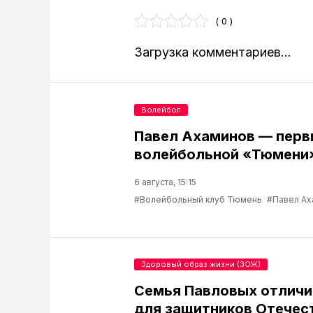
( 0 )
Загрузка комментариев...
Волейбол
Павел Ахаминов — перв
волейбольной «Тюмени
6 августа, 15:15
#Волейбольный клуб Тюмень
#Павел Ах
Здоровый образ жизни (ЗОЖ)
Семья Павловых отличи
для защитников Отечес