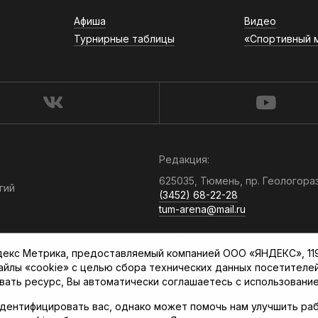
Афиша
Видео
Турнирные таблицы
«Спортивный 
Редакция:
625035, Тюмень, пр. Геологора
гий
(3452) 68-22-28
tum-arena@mail.ru
Отдел продаж:
кс Метрика, предоставляемый компанией ООО «ЯНДЕКС», 119021
(3452) 68-89-78
файлы «cookie» с целью сбора технических данных посетителе
kotovaev@sibinformburo.ru
вать ресурс, Вы автоматически соглашаетесь с использование
дентифицировать вас, однако может помочь нам улучшить раб