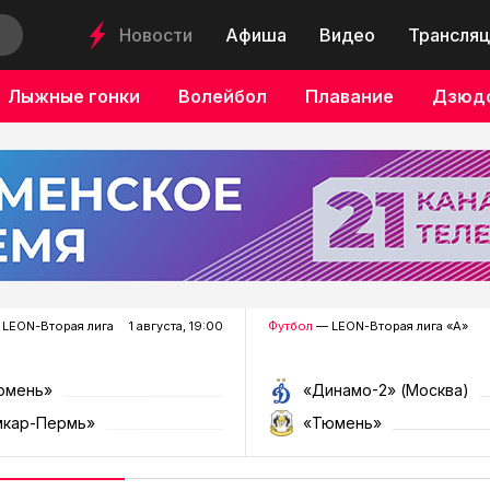
Новости
Афиша
Видео
Трансляц
Лыжные гонки
Волейбол
Плавание
Дзюд
LEON-Вторая лига
1 августа, 19:00
Футбол
— LEON-Вторая лига «А»
юмень»
«Динамо-2» (Москва)
мкар-Пермь»
«Тюмень»