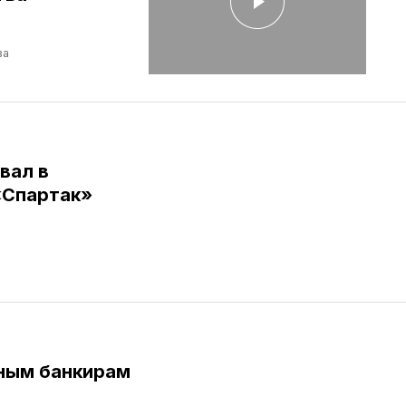
ва
вал в
«Спартак»
ным банкирам