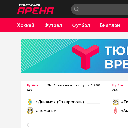
Хоккей
Футзал
Футбол
Биатлон
Бокс
Футбол
— LEON-Вторая лига
8 августа, 19:00
Футбол
— 
«А»
«А»
«Динамо» (Ставрополь)
«Т
«Тюмень»
«А