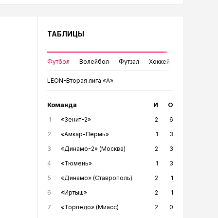
ТАБЛИЦЫ
Футбол
Волейбол
Футзал
Хоккей
LEON-Вторая лига «А»
Команда
И
О
1
«Зенит-2»
2
6
2
«Амкар-Пермь»
1
3
3
«Динамо-2» (Москва)
2
3
4
«Тюмень»
1
3
5
«Динамо» (Ставрополь)
2
1
6
«Иртыш»
2
1
7
«Торпедо» (Миасс)
2
0