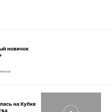
ый новичок
»
аминов
лась на Кубке
тва