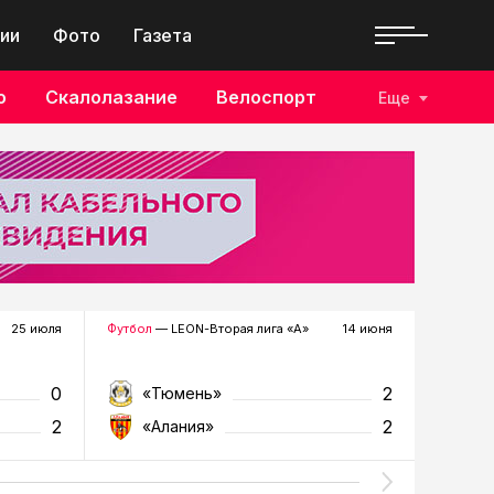
ии
Фото
Газета
о
Скалолазание
Велоспорт
Еще
25 июля
Футбол
— LEON-Вторая лига «А»
14 июня
Футбол
—
0
2
«Тюмень»
«К
2
2
«Алания»
«Т