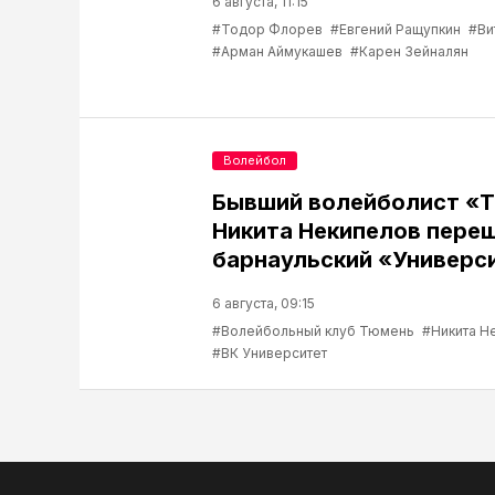
6 августа, 11:15
#Тодор Флорев
#Евгений Ращупкин
#Ви
#Арман Аймукашев
#Карен Зейналян
Волейбол
Бывший волейболист «
Никита Некипелов переш
барнаульский «Универс
6 августа, 09:15
#Волейбольный клуб Тюмень
#Никита Н
#ВК Университет