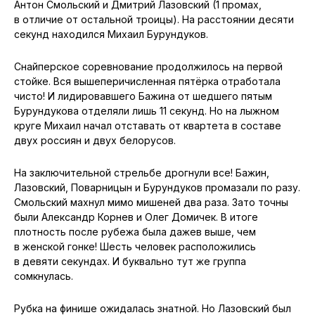
Антон Смольский и Дмитрий Лазовский (1 промах,
в отличие от остальной троицы). На расстоянии десяти
секунд находился Михаил Бурундуков.
Снайперское соревнование продолжилось на первой
стойке. Вся вышеперичисленная пятёрка отработала
чисто! И лидировавшего Бажина от шедшего пятым
Бурундукова отделяли лишь 11 секунд. Но на лыжном
круге Михаил начал отставать от квартета в составе
двух россиян и двух белорусов.
На заключительной стрельбе дрогнули все! Бажин,
Лазовский, Поварницын и Бурундуков промазали по разу.
Смольский махнул мимо мишеней два раза. Зато точны
были Александр Корнев и Олег Домичек. В итоге
плотность после рубежа была дажев выше, чем
в женской гонке! Шесть человек расположились
в девяти секундах. И буквально тут же группа
сомкнулась.
Рубка на финише ожидалась знатной. Но Лазовский был