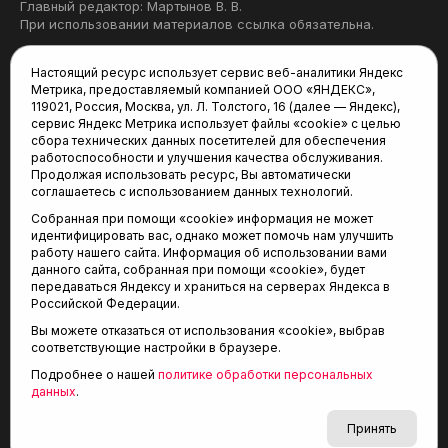
Главный редактор: Мартынов В. В.
При использовании материалов ссылка обязательна.
Политика конфиденциальности
Настоящий ресурс использует сервис веб-аналитики Яндекс
Метрика, предоставляемый компанией ООО «ЯНДЕКС»,
Редакция:
119021, Россия, Москва, ул. Л. Толстого, 16 (далее — Яндекс),
сервис Яндекс Метрика использует файлы «cookie» с целью
625035, Тюмень, пр. Геологоразведчиков, 28А
сбора технических данных посетителей для обеспечения
(3452) 68-22-28
работоспособности и улучшения качества обслуживания.
tum-arena@mail.ru
Продолжая использовать ресурс, Вы автоматически
соглашаетесь с использованием данных технологий.
Отдел продаж:
Собранная при помощи «cookie» информация не может
(3452) 68-89-78
идентифицировать вас, однако может помочь нам улучшить
kotovaev@sibinformburo.ru
работу нашего сайта. Информация об использовании вами
данного сайта, собранная при помощи «cookie», будет
передаваться Яндексу и храниться на серверах Яндекса в
Российской Федерации.
Вы можете отказаться от использования «cookie», выбрав
соответствующие настройки в браузере.
Подробнее о нашей
политике обработки персональных
© 2001-2026 Агентство спортивных новостей
данных
.
6+
«Тюменская арена»
Карта сайта
Принять