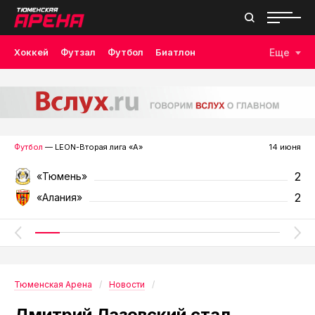
Хоккей
Футзал
Футбол
Биатлон
Еще
Лыжные гонки
Волейбол
Плавание
Дзюдо
Скалолазание
Велоспорт
Бокс
Футбол
— LEON-Вторая лига «А»
14 июня
2
«Тюмень»
2
«Алания»
Тюменская Арена
Новости
Дмитрий Лазовский стал