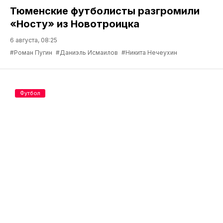
Тюменские футболисты разгромили
«Носту» из Новотроицка
6 августа, 08:25
#Роман Пугин
#Даниэль Исмаилов
#Никита Нечеухин
Футбол