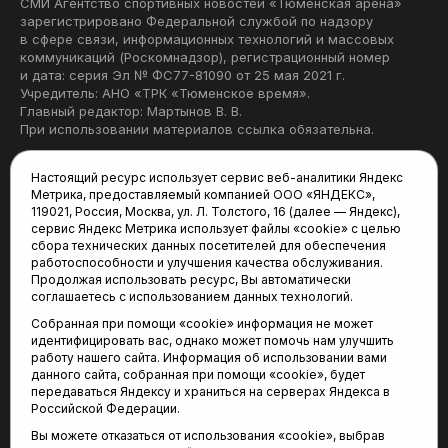
СМИ Агентство спортивных новостей «Тюменская арена»
зарегистрировано Федеральной службой по надзору
в сфере связи, информационных технологий и массовых
коммуникаций (Роскомнадзор), регистрационный номер
и дата: серия Эл № ФС77-81090 от 25 мая 2021 г.
Учредитель: АНО «ТРК «Тюменское время».
Главный редактор: Мартынов В. В.
При использовании материалов ссылка обязательна.
Политика конфиденциальности
Настоящий ресурс использует сервис веб-аналитики Яндекс
Метрика, предоставляемый компанией ООО «ЯНДЕКС»,
Редакция:
119021, Россия, Москва, ул. Л. Толстого, 16 (далее — Яндекс),
сервис Яндекс Метрика использует файлы «cookie» с целью
625035, Тюмень, пр. Геологоразведчиков, 28А
сбора технических данных посетителей для обеспечения
(3452) 68-22-28
работоспособности и улучшения качества обслуживания.
tum-arena@mail.ru
Продолжая использовать ресурс, Вы автоматически
соглашаетесь с использованием данных технологий.
Отдел продаж:
Собранная при помощи «cookie» информация не может
(3452) 68-89-78
идентифицировать вас, однако может помочь нам улучшить
kotovaev@sibinformburo.ru
работу нашего сайта. Информация об использовании вами
данного сайта, собранная при помощи «cookie», будет
передаваться Яндексу и храниться на серверах Яндекса в
Российской Федерации.
Вы можете отказаться от использования «cookie», выбрав