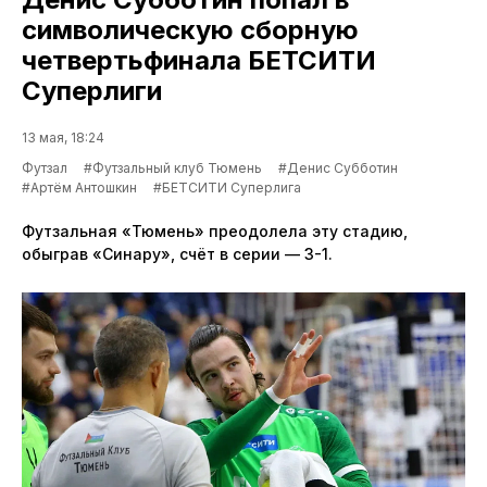
символическую сборную
четвертьфинала БЕТСИТИ
Суперлиги
13 мая, 18:24
Футзал
#Футзальный клуб Тюмень
#Денис Субботин
#Артём Антошкин
#БЕТСИТИ Суперлига
Футзальная «Тюмень» преодолела эту стадию,
обыграв «Синару», счёт в серии — 3-1.