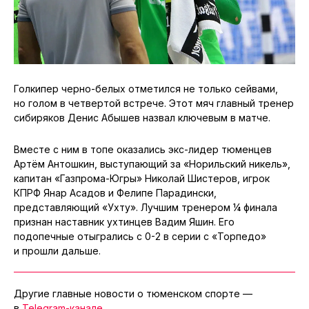
Голкипер черно-белых отметился не только сейвами,
но голом в четвертой встрече. Этот мяч главный тренер
сибиряков Денис Абышев назвал ключевым в матче.
Вместе с ним в топе оказались экс-лидер тюменцев
Артём Антошкин, выступающий за «Норильский никель»,
капитан «Газпрома-Югры» Николай Шистеров, игрок
КПРФ Янар Асадов и Фелипе Парадински,
представляющий «Ухту». Лучшим тренером ¼ финала
признан наставник ухтинцев Вадим Яшин. Его
подопечные отыгрались с 0-2 в серии с «Торпедо»
и прошли дальше.
Другие главные новости о тюменском спорте —
в
Telegram-канале
.