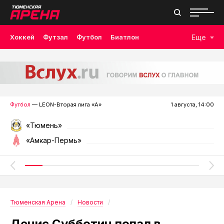
Хоккей
Футзал
Футбол
Биатлон
Еще
Лыжные гонки
Волейбол
Плавание
Дзюдо
Скалолазание
Велоспорт
Бокс
Футбол
— LEON-Вторая лига «А»
1 августа, 14:00
«Тюмень»
«Амкар-Пермь»
Тюменская Арена
Новости
Денис Субботин попал в