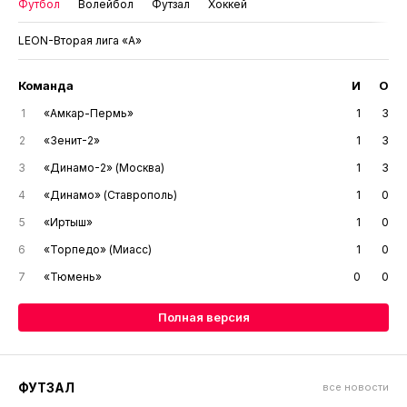
Футбол
Волейбол
Футзал
Хоккей
LEON-Вторая лига «А»
Команда
И
О
1
«Амкар-Пермь»
1
3
2
«Зенит-2»
1
3
3
«Динамо-2» (Москва)
1
3
4
«Динамо» (Ставрополь)
1
0
5
«Иртыш»
1
0
6
«Торпедо» (Миасс)
1
0
7
«Тюмень»
0
0
Полная версия
ФУТЗАЛ
все новости