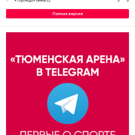
7
«Торпедо» (Миасс)
3
0
Полная версия