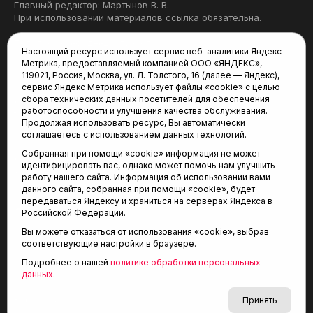
Главный редактор: Мартынов В. В.
При использовании материалов ссылка обязательна.
Политика конфиденциальности
Настоящий ресурс использует сервис веб-аналитики Яндекс
Метрика, предоставляемый компанией ООО «ЯНДЕКС»,
Редакция:
119021, Россия, Москва, ул. Л. Толстого, 16 (далее — Яндекс),
сервис Яндекс Метрика использует файлы «cookie» с целью
625035, Тюмень, пр. Геологоразведчиков, 28А
сбора технических данных посетителей для обеспечения
(3452) 68-22-28
работоспособности и улучшения качества обслуживания.
tum-arena@mail.ru
Продолжая использовать ресурс, Вы автоматически
соглашаетесь с использованием данных технологий.
Отдел продаж:
Собранная при помощи «cookie» информация не может
(3452) 68-89-78
идентифицировать вас, однако может помочь нам улучшить
kotovaev@sibinformburo.ru
работу нашего сайта. Информация об использовании вами
данного сайта, собранная при помощи «cookie», будет
передаваться Яндексу и храниться на серверах Яндекса в
Российской Федерации.
Вы можете отказаться от использования «cookie», выбрав
соответствующие настройки в браузере.
Подробнее о нашей
политике обработки персональных
© 2001-2026 Агентство спортивных новостей
данных
.
6+
«Тюменская арена»
Карта сайта
Принять