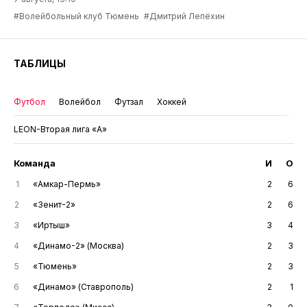
#Волейбольный клуб Тюмень
#Дмитрий Лепёхин
ТАБЛИЦЫ
Футбол
Волейбол
Футзал
Хоккей
LEON-Вторая лига «А»
Команда
И
О
1
«Амкар-Пермь»
2
6
2
«Зенит-2»
2
6
3
«Иртыш»
3
4
4
«Динамо-2» (Москва)
2
3
5
«Тюмень»
2
3
6
«Динамо» (Ставрополь)
2
1