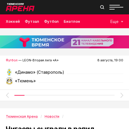
Хоккей
Футзал
Футбол
Биатлон
Еще
Лыжные гонки
Волейбол
Плавание
Дзюдо
Скалолазание
Велоспорт
Бокс
Футбол
— LEON-Вторая лига «А»
8 августа, 19:00
«Динамо» (Ставрополь)
«Тюмень»
Тюменская Арена
Новости
Чигаевы сыграли в рапид