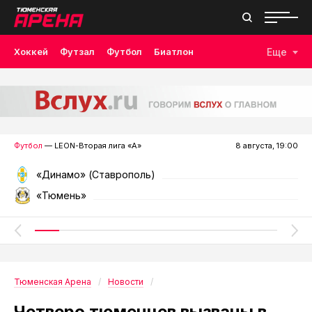
Хоккей
Футзал
Футбол
Биатлон
Еще
Лыжные гонки
Волейбол
Плавание
Дзюдо
Скалолазание
Велоспорт
Бокс
Футбол
— LEON-Вторая лига «А»
8 августа, 19:00
«Динамо» (Ставрополь)
«Тюмень»
Тюменская Арена
Новости
Четверо тюменцев вызваны в