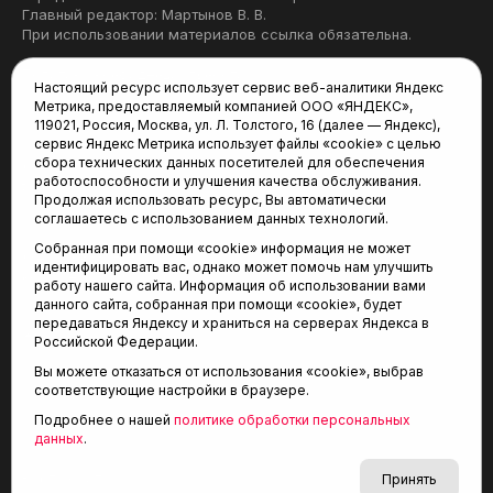
Главный редактор: Мартынов В. В.
При использовании материалов ссылка обязательна.
Политика конфиденциальности
Настоящий ресурс использует сервис веб-аналитики Яндекс
Метрика, предоставляемый компанией ООО «ЯНДЕКС»,
Редакция:
119021, Россия, Москва, ул. Л. Толстого, 16 (далее — Яндекс),
сервис Яндекс Метрика использует файлы «cookie» с целью
625035, Тюмень, пр. Геологоразведчиков, 28А
сбора технических данных посетителей для обеспечения
(3452) 68-22-28
работоспособности и улучшения качества обслуживания.
tum-arena@mail.ru
Продолжая использовать ресурс, Вы автоматически
соглашаетесь с использованием данных технологий.
Отдел продаж:
Собранная при помощи «cookie» информация не может
(3452) 68-89-78
идентифицировать вас, однако может помочь нам улучшить
kotovaev@sibinformburo.ru
работу нашего сайта. Информация об использовании вами
данного сайта, собранная при помощи «cookie», будет
передаваться Яндексу и храниться на серверах Яндекса в
Российской Федерации.
Вы можете отказаться от использования «cookie», выбрав
соответствующие настройки в браузере.
Подробнее о нашей
политике обработки персональных
© 2001-2026 Агентство спортивных новостей
данных
.
6+
«Тюменская арена»
Карта сайта
Принять