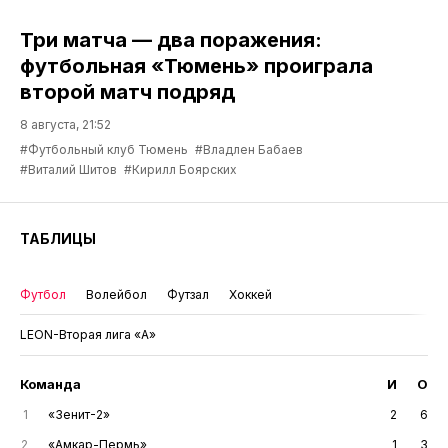
Три матча — два поражения:
футбольная «Тюмень» проиграла
второй матч подряд
8 августа, 21:52
#Футбольный клуб Тюмень
#Владлен Бабаев
#Виталий Шитов
#Кирилл Боярских
ТАБЛИЦЫ
Футбол
Волейбол
Футзал
Хоккей
LEON-Вторая лига «А»
Команда
И
О
1
«Зенит-2»
2
6
2
«Амкар-Пермь»
1
3