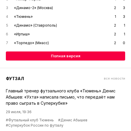
3
«Динамо-2» (Москва)
2
3
4
«Тюмень»
1
3
5
«Динамо» (Ставрополь)
2
1
6
«Иртыш»
2
1
7
«Торпедо» (Миасс)
2
0
Полная версия
ФУТЗАЛ
все новости
Главный тренер футзального клуба «Тюмень» Денис
Абышев: «Ухта» написала письмо, что передаёт нам
право сыграть в Суперкубке»
29 июля, 19:36
#Футзальный клуб Тюмень
#Денис Абышев
#Суперкубок России по футзалу