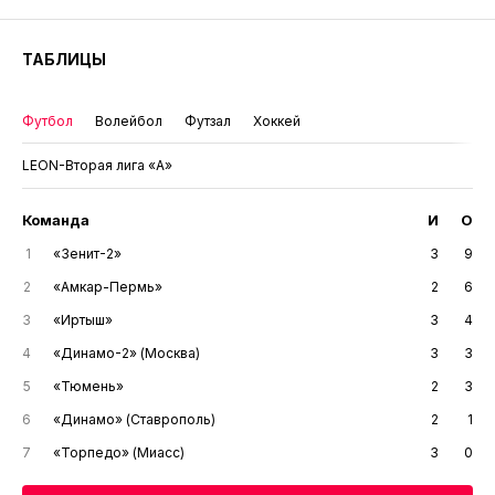
ТАБЛИЦЫ
Футбол
Волейбол
Футзал
Хоккей
LEON-Вторая лига «А»
Команда
И
О
1
«Зенит-2»
3
9
2
«Амкар-Пермь»
2
6
3
«Иртыш»
3
4
4
«Динамо-2» (Москва)
3
3
5
«Тюмень»
2
3
6
«Динамо» (Ставрополь)
2
1
7
«Торпедо» (Миасс)
3
0