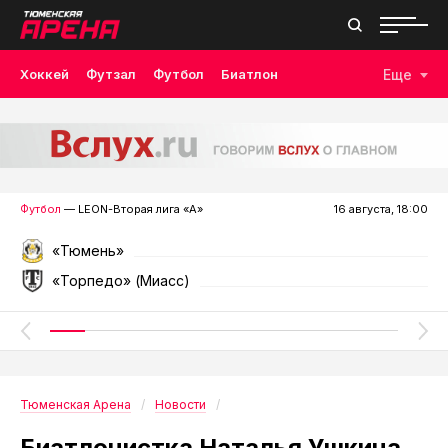
Хоккей
Футзал
Футбол
Биатлон
Еще
Лыжные гонки
Волейбол
Плавание
Дзюдо
Скалолазание
Велоспорт
Бокс
Футбол
— LEON-Вторая лига «А»
16 августа, 18:00
«Тюмень»
«Торпедо» (Миасс)
Тюменская Арена
Новости
Биатлонистка Наталья Ушкина,