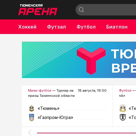
Хоккей
Футзал
Футбол
Биатлон
Бокс
Мини-футбол
— Турнир на
18 августа, 19:00
Футбол
— 
призы Тюменской области
«А»
«Тюмень»
«Т
«Газпром-Югра»
«Т