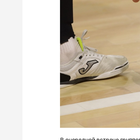
В очередной встрече группо