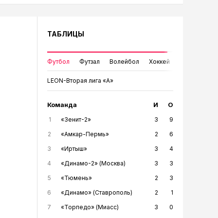
ТАБЛИЦЫ
Футбол
Футзал
Волейбол
Хоккей
LEON-Вторая лига «А»
Команда
И
О
1
«Зенит-2»
3
9
2
«Амкар-Пермь»
2
6
3
«Иртыш»
3
4
4
«Динамо-2» (Москва)
3
3
5
«Тюмень»
2
3
6
«Динамо» (Ставрополь)
2
1
7
«Торпедо» (Миасс)
3
0