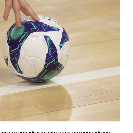
вого этапа «Базис моторс» уступил «Бане