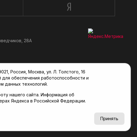
зведчиков, 28А
, Россия, Москва, ул. Л. Толстого, 16
й для обеспечения работоспособности и
м данных технологий.
оту нашего сайта. Информация об
верах Яндекса в Российской Федерации.
6+
Принять