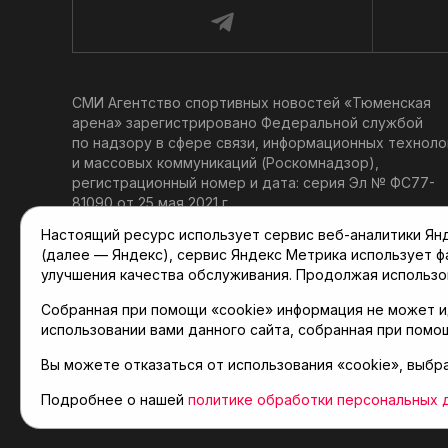
СМИ Агентство спортивных новостей «Тюменская
арена» зарегистрировано Федеральной службой
по надзору в сфере связи, информационных техноло
и массовых коммуникаций (Роскомнадзор),
регистрационный номер и дата: серия Эл № ФС77-
81090 от 25 мая 2021 г.
Учредитель: АНО «ТРК «Тюменское время».
Настоящий ресурс использует сервис веб-аналитики Янде
Главный редактор: Мартынов В. В.
(далее — Яндекс), сервис Яндекс Метрика использует 
При использовании материалов ссылка обязательна.
улучшения качества обслуживания. Продолжая использо
Политика конфиденциальности
Собранная при помощи «cookie» информация не может и
использовании вами данного сайта, собранная при помо
Вы можете отказаться от использования «cookie», выбр
© 2001-2026 Агентство спортивных новостей «Тюме
Карта сайта
Подробнее о нашей
политике обработки персональных 