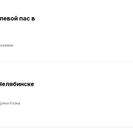
левой пас в
Пелевин
Челябинске
рина Розна