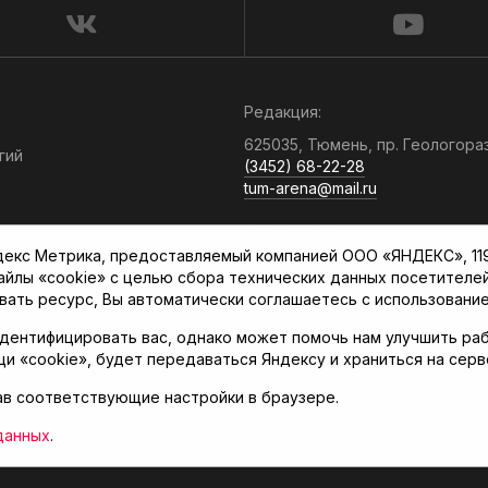
Редакция:
625035, Тюмень, пр. Геологора
гий
(3452) 68-22-28
tum-arena@mail.ru
Отдел продаж:
кс Метрика, предоставляемый компанией ООО «ЯНДЕКС», 119021
(3452) 68-89-78
файлы «cookie» с целью сбора технических данных посетителе
kotovaev@sibinformburo.ru
вать ресурс, Вы автоматически соглашаетесь с использование
дентифицировать вас, однако может помочь нам улучшить раб
щи «cookie», будет передаваться Яндексу и храниться на сер
ав соответствующие настройки в браузере.
нская арена»
данных
.