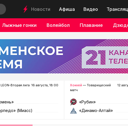
Новости
Афиша
Видео
Трансляц
Лыжные гонки
Волейбол
Плавание
Дзюд
LEON-Вторая лига
16 августа, 18:00
Хоккей
— Товарищеский
12 авг
матч
юмень»
«Рубин»
орпедо» (Миасс)
«Динамо-Алтай»