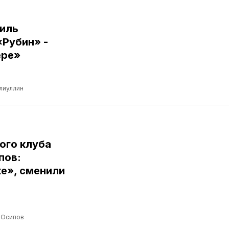
иль
«Рубин» -
ере»
лиуллин
ого клуба
пов:
е», сменили
 Осипов