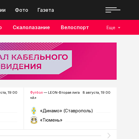
ии
Фото
Газета
о
Скалолазание
Велоспорт
Еще
уста, 19:00
Футбол
— LEON-Вторая лига
8 августа, 19:00
Хоккей
—
«А»
«Динамо» (Ставрополь)
«Р
«Тюмень»
«Г