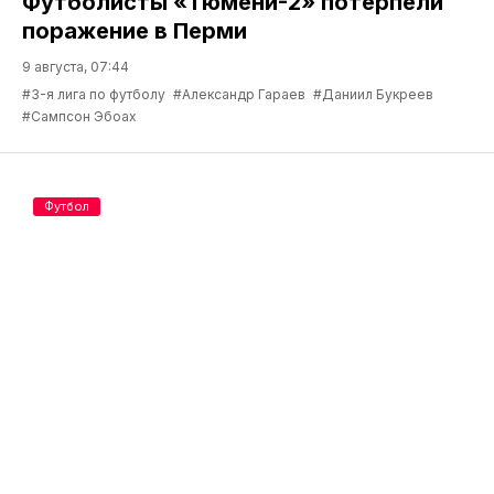
Футболисты «Тюмени-2» потерпели
поражение в Перми
9 августа, 07:44
#3-я лига по футболу
#Александр Гараев
#Даниил Букреев
#Сампсон Эбоах
Футбол