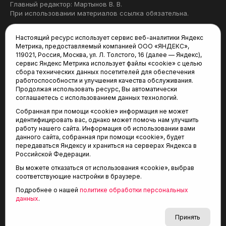
Главный редактор: Мартынов В. В.
При использовании материалов ссылка обязательна.
Политика конфиденциальности
Настоящий ресурс использует сервис веб-аналитики Яндекс
Метрика, предоставляемый компанией ООО «ЯНДЕКС»,
Редакция:
119021, Россия, Москва, ул. Л. Толстого, 16 (далее — Яндекс),
сервис Яндекс Метрика использует файлы «cookie» с целью
625035, Тюмень, пр. Геологоразведчиков, 28А
сбора технических данных посетителей для обеспечения
(3452) 68-22-28
работоспособности и улучшения качества обслуживания.
tum-arena@mail.ru
Продолжая использовать ресурс, Вы автоматически
соглашаетесь с использованием данных технологий.
Отдел продаж:
Собранная при помощи «cookie» информация не может
(3452) 68-89-78
идентифицировать вас, однако может помочь нам улучшить
kotovaev@sibinformburo.ru
работу нашего сайта. Информация об использовании вами
данного сайта, собранная при помощи «cookie», будет
передаваться Яндексу и храниться на серверах Яндекса в
Российской Федерации.
Вы можете отказаться от использования «cookie», выбрав
соответствующие настройки в браузере.
Подробнее о нашей
политике обработки персональных
© 2001-2026 Агентство спортивных новостей
данных
.
6+
«Тюменская арена»
Карта сайта
Принять