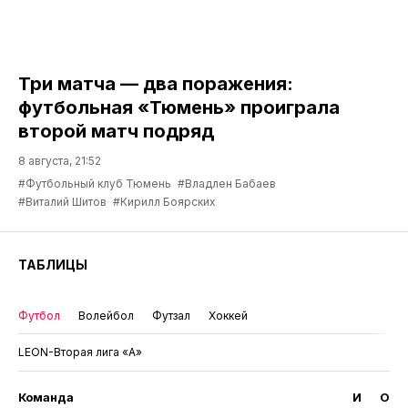
Три матча — два поражения:
футбольная «Тюмень» проиграла
второй матч подряд
8 августа, 21:52
#Футбольный клуб Тюмень
#Владлен Бабаев
#Виталий Шитов
#Кирилл Боярских
ТАБЛИЦЫ
Футбол
Волейбол
Футзал
Хоккей
LEON-Вторая лига «А»
Команда
И
О