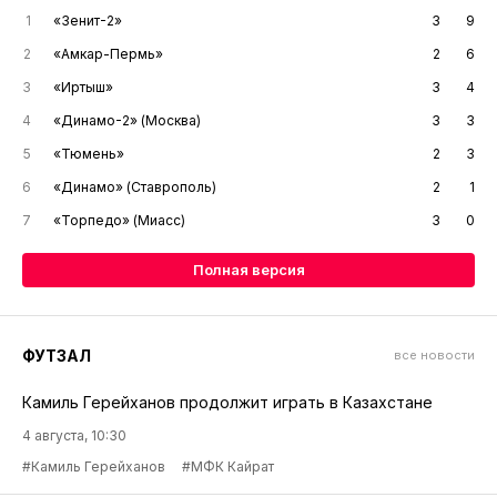
1
«Зенит-2»
3
9
2
«Амкар-Пермь»
2
6
3
«Иртыш»
3
4
4
«Динамо-2» (Москва)
3
3
5
«Тюмень»
2
3
6
«Динамо» (Ставрополь)
2
1
7
«Торпедо» (Миасс)
3
0
Полная версия
ФУТЗАЛ
все новости
Камиль Герейханов продолжит играть в Казахстане
4 августа, 10:30
#Камиль Герейханов
#МФК Кайрат