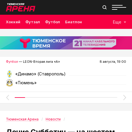
Хоккей
Футзал
Футбол
Биатлон
Еще
Лыжные гонки
Волейбол
Плавание
Дзюдо
Скалолазание
Велоспорт
Бокс
Футбол
— LEON-Вторая лига «А»
8 августа, 19:00
«Динамо» (Ставрополь)
«Тюмень»
Тюменская Арена
Новости
Денис Субботин — на шестом