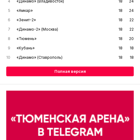
4
«Динамо» (Владивосток)
18
24
5
«Амкар»
18
24
6
«Зенит-2»
18
22
7
«Динамо-2» (Москва)
18
22
8
«Тюмень»
18
20
9
«Кубань»
18
18
10
«Динамо» (Ставрополь)
18
18
Полная версия