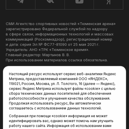
СМИ Агентство спортивных новостей «Тюменская арена»
зарегистрировано Федеральной службой по надзору
в сфере связи, информационных технологий и массовых
коммуникаций (Роскомнадзор), регистрационный номер
и дата: серия Эл № ФС77-81090 от 25 мая 2021 г.
Учредитель: АНО «ТРК «Тюменское время».
Главный редактор: Мартынов В. В.
При использовании материалов ссылка обязательна.
Политика конфиденциальности
Настоящий ресурс использует сервис веб-аналитики Яндекс
Метрика, предоставляемый компанией ООО «ЯНДЕКС»,
Редакция:
119021, Россия, Москва, ул. Л. Толстого, 16 (далее — Яндекс),
сервис Яндекс Метрика использует файлы «cookie» с целью
625035, Тюмень, пр. Геологоразведчиков, 28А
сбора технических данных посетителей для обеспечения
(3452) 68-22-28
работоспособности и улучшения качества обслуживания.
tum-arena@mail.ru
Продолжая использовать ресурс, Вы автоматически
соглашаетесь с использованием данных технологий.
Отдел продаж:
Собранная при помощи «cookie» информация не может
(3452) 68-89-78
идентифицировать вас, однако может помочь нам улучшить
kotovaev@sibinformburo.ru
работу нашего сайта. Информация об использовании вами