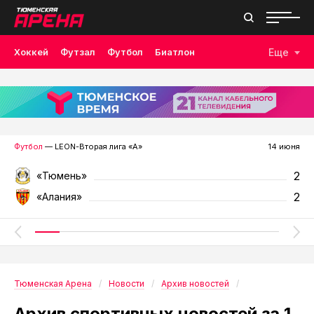
Хоккей
Футзал
Футбол
Биатлон
Еще
Лыжные гонки
Волейбол
Плавание
Дзюдо
Скалолазание
Велоспорт
Бокс
Футбол
— LEON-Вторая лига «А»
14 июня
2
«Тюмень»
2
«Алания»
Тюменская Арена
Новости
Архив новостей
Архив спортивных новостей за 1