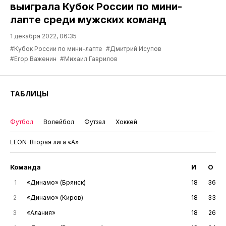
выиграла Кубок России по мини-
лапте среди мужских команд
1 декабря 2022, 06:35
#Кубок России по мини-лапте
#Дмитрий Исупов
#Егор Важенин
#Михаил Гаврилов
ТАБЛИЦЫ
Футбол
Волейбол
Футзал
Хоккей
LEON-Вторая лига «А»
Команда
И
О
1
«Динамо» (Брянск)
18
36
2
«Динамо» (Киров)
18
33
3
«Алания»
18
26