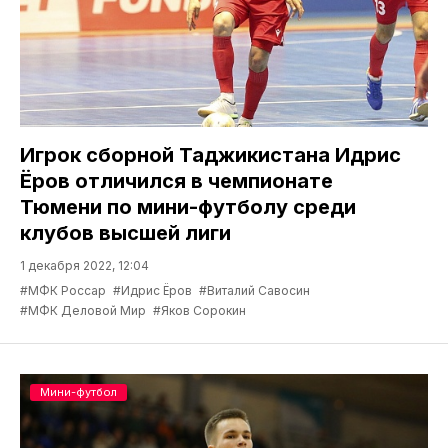
Игрок сборной Таджикистана Идрис
Ёров отличился в чемпионате
Тюмени по мини-футболу среди
клубов высшей лиги
1 декабря 2022, 12:04
#МФК Россар
#Идрис Ёров
#Виталий Савосин
#МФК Деловой Мир
#Яков Сорокин
Мини-футбол