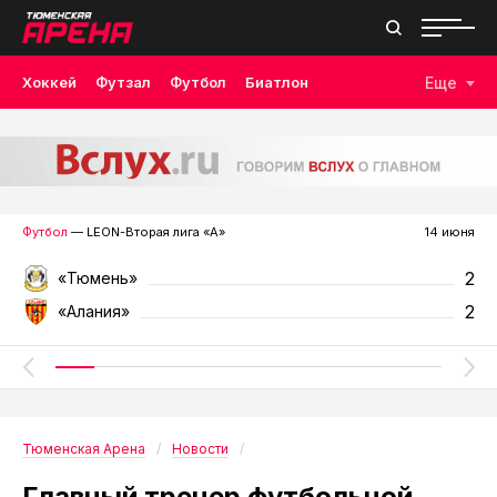
Хоккей
Футзал
Футбол
Биатлон
Еще
Лыжные гонки
Волейбол
Плавание
Дзюдо
Скалолазание
Велоспорт
Бокс
Футбол
— LEON-Вторая лига «А»
14 июня
2
«Тюмень»
2
«Алания»
Тюменская Арена
Новости
Главный тренер футбольной