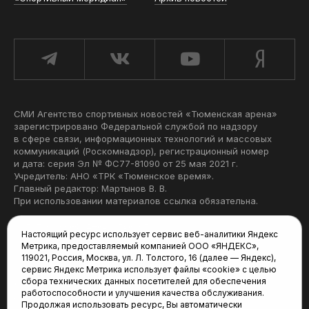
СМИ Агентство спортивных новостей «Тюменская арена»
зарегистрировано Федеральной службой по надзору
в сфере связи, информационных технологий и массовых
коммуникаций (Роскомнадзор), регистрационный номер
и дата: серия Эл № ФС77-81090 от 25 мая 2021 г.
Учредитель: АНО «ТРК «Тюменское время».
Главный редактор: Мартынов В. В.
При использовании материалов ссылка обязательна.
Политика конфиденциальности
Настоящий ресурс использует сервис веб-аналитики Яндекс
Метрика, предоставляемый компанией ООО «ЯНДЕКС»,
Редакция:
119021, Россия, Москва, ул. Л. Толстого, 16 (далее — Яндекс),
сервис Яндекс Метрика использует файлы «cookie» с целью
625035, Тюмень, пр. Геологоразведчиков, 28А
сбора технических данных посетителей для обеспечения
(3452) 68-22-28
работоспособности и улучшения качества обслуживания.
tum-arena@mail.ru
Продолжая использовать ресурс, Вы автоматически