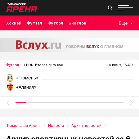
Хоккей
Футзал
Футбол
Биатлон
Еще
Лыжные гонки
Волейбол
Плавание
Дзюдо
Скалолазание
Велоспорт
Бокс
Футбол
— LEON-Вторая лига «А»
14 июня, 18:00
«Тюмень»
«Алания»
Тюменская Арена
Новости
Архив новостей
Архив спортивных новостей за 6