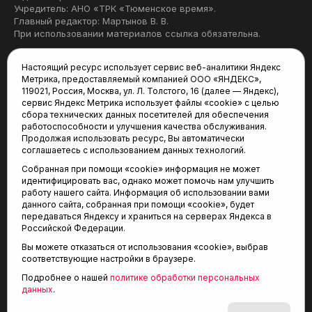
Учредитель: АНО «ТРК «Тюменское время».
Главный редактор: Мартынов В. В.
При использовании материалов ссылка обязательна.
Политика конфиденциальности
Настоящий ресурс использует сервис веб-аналитики Яндекс
Метрика, предоставляемый компанией ООО «ЯНДЕКС»,
Редакция:
119021, Россия, Москва, ул. Л. Толстого, 16 (далее — Яндекс),
сервис Яндекс Метрика использует файлы «cookie» с целью
625035, Тюмень, пр. Геологоразведчиков, 28А
сбора технических данных посетителей для обеспечения
(3452) 68-22-28
работоспособности и улучшения качества обслуживания.
tum-arena@mail.ru
Продолжая использовать ресурс, Вы автоматически
соглашаетесь с использованием данных технологий.
Отдел продаж:
Собранная при помощи «cookie» информация не может
(3452) 68-89-78
идентифицировать вас, однако может помочь нам улучшить
kotovaev@sibinformburo.ru
работу нашего сайта. Информация об использовании вами
данного сайта, собранная при помощи «cookie», будет
передаваться Яндексу и храниться на серверах Яндекса в
Российской Федерации.
Вы можете отказаться от использования «cookie», выбрав
соответствующие настройки в браузере.
Подробнее о нашей
политике обработки персональных
© 2001-2026 Агентство спортивных новостей
данных
.
6+
«Тюменская арена»