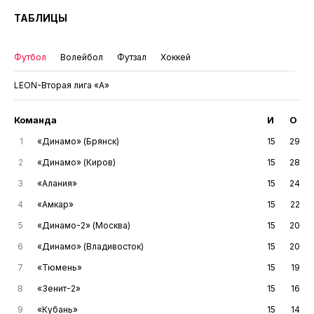
ТАБЛИЦЫ
Футбол
Волейбол
Футзал
Хоккей
LEON-Вторая лига «А»
Команда
И
О
1
«Динамо» (Брянск)
15
29
2
«Динамо» (Киров)
15
28
3
«Алания»
15
24
4
«Амкар»
15
22
5
«Динамо-2» (Москва)
15
20
6
«Динамо» (Владивосток)
15
20
7
«Тюмень»
15
19
8
«Зенит-2»
15
16
9
«Кубань»
15
14