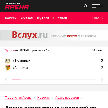
Хоккей
Футзал
Футбол
Биатлон
Еще
Лыжные гонки
Волейбол
Плавание
Дзюдо
Скалолазание
Велоспорт
Бокс
Футбол
— LEON-Вторая лига «А»
14 июня
2
«Тюмень»
2
«Алания»
Тюменская Арена
Новости
Архив новостей
Архив спортивных новостей за