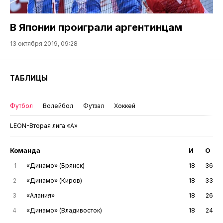
В Японии проиграли аргентинцам
13 октября 2019, 09:28
ТАБЛИЦЫ
Футбол
Волейбол
Футзал
Хоккей
LEON-Вторая лига «А»
Команда
И
О
1
«Динамо» (Брянск)
18
36
2
«Динамо» (Киров)
18
33
3
«Алания»
18
26
4
«Динамо» (Владивосток)
18
24