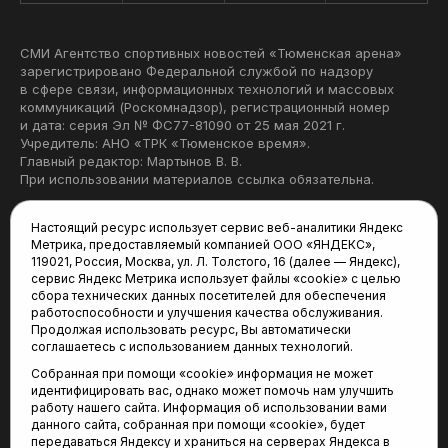
СМИ Агентство спортивных новостей «Тюменская арена»
зарегистрировано Федеральной службой по надзору
в сфере связи, информационных технологий и массовых
коммуникаций (Роскомнадзор), регистрационный номер
и дата: серия Эл № ФС77-81090 от 25 мая 2021 г.
Учредитель: АНО «ТРК «Тюменское время».
Главный редактор: Мартынов В. В.
При использовании материалов ссылка обязательна.
Политика конфиденциальности
Настоящий ресурс использует сервис веб-аналитики Яндекс
Метрика, предоставляемый компанией ООО «ЯНДЕКС»,
Редакция:
119021, Россия, Москва, ул. Л. Толстого, 16 (далее — Яндекс),
сервис Яндекс Метрика использует файлы «cookie» с целью
625035, Тюмень, пр. Геологоразведчиков, 28А
сбора технических данных посетителей для обеспечения
(3452) 68-22-28
работоспособности и улучшения качества обслуживания.
tum-arena@mail.ru
Продолжая использовать ресурс, Вы автоматически
соглашаетесь с использованием данных технологий.
Отдел продаж:
Собранная при помощи «cookie» информация не может
(3452) 68-89-78
идентифицировать вас, однако может помочь нам улучшить
kotovaev@sibinformburo.ru
работу нашего сайта. Информация об использовании вами
данного сайта, собранная при помощи «cookie», будет
передаваться Яндексу и храниться на серверах Яндекса в