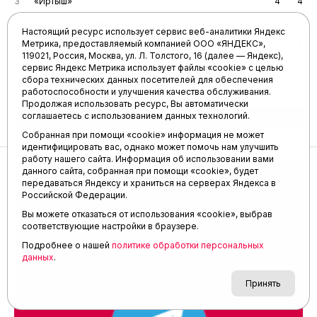
3
«Иртыш»
4
4
4
«Динамо» (Ставрополь)
3
4
Настоящий ресурс использует сервис веб-аналитики Яндекс
Метрика, предоставляемый компанией ООО «ЯНДЕКС»,
5
«Тюмень»
3
3
119021, Россия, Москва, ул. Л. Толстого, 16 (далее — Яндекс),
6
«Динамо-2» (Москва)
4
3
сервис Яндекс Метрика использует файлы «cookie» с целью
сбора технических данных посетителей для обеспечения
7
«Торпедо» (Миасс)
3
0
работоспособности и улучшения качества обслуживания.
Продолжая использовать ресурс, Вы автоматически
соглашаетесь с использованием данных технологий.
Полная версия
Собранная при помощи «cookie» информация не может
идентифицировать вас, однако может помочь нам улучшить
работу нашего сайта. Информация об использовании вами
данного сайта, собранная при помощи «cookie», будет
передаваться Яндексу и храниться на серверах Яндекса в
Российской Федерации.
Вы можете отказаться от использования «cookie», выбрав
соответствующие настройки в браузере.
Подробнее о нашей
политике обработки персональных
данных
.
Принять