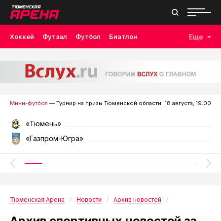
Хоккей
Футзал
Футбол
Биатлон
Еще
Лыжные гонки
Волейбол
Плавание
Дзюдо
Скалолазание
Велоспорт
Бокс
Мини-футбол
— Турнир на призы Тюменской области
18 августа, 19:00
«Тюмень»
«Газпром-Югра»
Тюменская Арена
Новости
Архив новостей
Архив спортивных новостей за