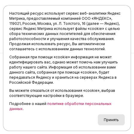
Настоящий ресурс использует сервис веб-аналитики Яндекс
Метрика, предоставляемый компанией ООО «ЯНДЕКС»,
119021, Россия, Москва, ул. Л. Толстого, 16 (далее — Яндекс),
Сибиряк хлопнул дверью на берегах
сервис Яндекс Метрика использует файлы «cookie» с целью
Дона
сбора технических данных посетителей для обеспечения
работоспособности и улучшения качества обслуживания.
18 мая 2018, 10:04
Продолжая использовать ресурс, Вы автоматически
соглашаетесь с использованием данных технологий.
Собранная при помощи «cookie» информация не может
идентифицировать вас, однако может помочь нам улучшить
работу нашего сайта. Информация об использовании вами
Хоккей
данного сайта, собранная при помощи «cookie», будет
передаваться Яндексу и храниться на серверах Яндекса в
Российской Федерации.
Вы можете отказаться от использования «cookie», выбрав
соответствующие настройки в браузере.
Подробнее о нашей
политике обработки персональных
данных
.
Принять