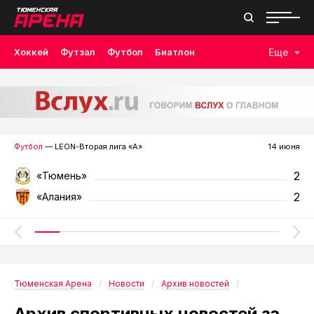
Хоккей
Футзал
Футбол
Биатлон
Еще
Лыжные гонки
Волейбол
Плавание
Дзюдо
Скалолазание
Велоспорт
Бокс
Футбол
— LEON-Вторая лига «А»
14 июня
2
«Тюмень»
2
«Алания»
Тюменская Арена
Новости
Архив новостей
Архив спортивных новостей за