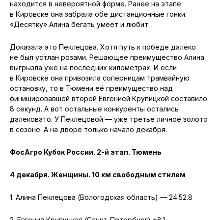
находится в невероятной форме. Ранее на этапе
в Кировске она забрала обе дистанционные гонки.
«Десятку» Алина бегать умеет и любит.
Доказала это Пеклецова. Хотя путь к победе далеко
не был устлан розами. Решающее преимущество Алина
выгрызла уже на последних километрах. И если
в Кировске она привозила соперницам трамвайную
остановку, то в Тюмени её преимущество над
финишировавшей второй Евгенией Крупицкой составило
8 секунд. А вот остальные конкуренты остались
далековато. У Пеклецовой — уже третье личное золото
в сезоне. А на дворе только начало декабря.
ФосАгро Кубок России. 2-й этап. Тюмень
4 декабря. Женщины. 10 км свободным стилем
1. Алина Пеклецова (Вологодская область) — 24:52.8
2. Евгения Крупицкая (Санкт-Петербург) +8.1