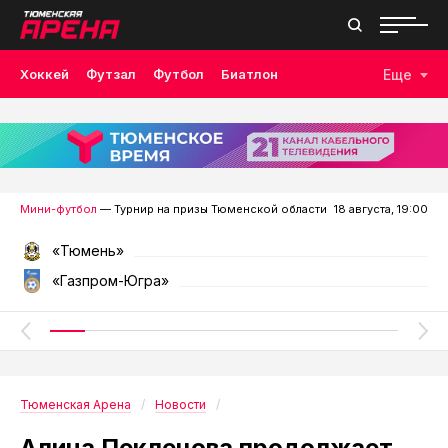
Хоккей
Футзал
Футбол
Биатлон
Еще
Лыжные гонки
Волейбол
Плавание
Дзюдо
Скалолазание
Велоспорт
Бокс
Мини-футбол
— Турнир на призы Тюменской области
18 августа, 19:00
«Тюмень»
«Газпром-Югра»
Тюменская Арена
Новости
Алина Пеклецова продолжает