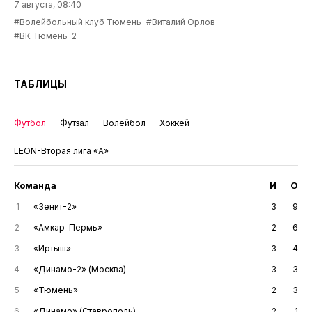
7 августа, 08:40
#Волейбольный клуб Тюмень
#Виталий Орлов
#ВК Тюмень-2
ТАБЛИЦЫ
Футбол
Футзал
Волейбол
Хоккей
LEON-Вторая лига «А»
Команда
И
О
1
«Зенит-2»
3
9
2
«Амкар-Пермь»
2
6
3
«Иртыш»
3
4
4
«Динамо-2» (Москва)
3
3
5
«Тюмень»
2
3
6
«Динамо» (Ставрополь)
2
1