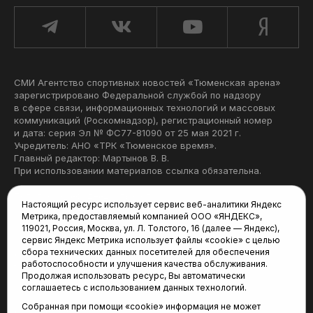
СМИ Агентство спортивных новостей «Тюменская арена»
зарегистрировано Федеральной службой по надзору
в сфере связи, информационных технологий и массовых
коммуникаций (Роскомнадзор), регистрационный номер
и дата: серия Эл № ФС77-81090 от 25 мая 2021 г.
Учредитель: АНО «ТРК «Тюменское время».
Главный редактор: Мартынов В. В.
При использовании материалов ссылка обязательна.
Политика конфиденциальности
Настоящий ресурс использует сервис веб-аналитики Яндекс
Метрика, предоставляемый компанией ООО «ЯНДЕКС»,
Редакция:
119021, Россия, Москва, ул. Л. Толстого, 16 (далее — Яндекс),
сервис Яндекс Метрика использует файлы «cookie» с целью
625035, Тюмень, пр. Геологоразведчиков, 28А
сбора технических данных посетителей для обеспечения
(3452) 68-22-28
работоспособности и улучшения качества обслуживания.
tum-arena@mail.ru
Продолжая использовать ресурс, Вы автоматически
соглашаетесь с использованием данных технологий.
Отдел продаж:
Собранная при помощи «cookie» информация не может
(3452) 68-89-78