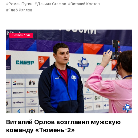
#Роман Пугин
#Даниил Стасюк
#Виталий Кретов
#Глеб Ряплов
Волейбол
Виталий Орлов возглавил мужскую
команду «Тюмень-2»