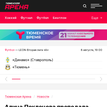
Хоккей
Футзал
Футбол
Биатлон
Еще
Лыжные гонки
Волейбол
Плавание
Дзюдо
Скалолазание
Велоспорт
Бокс
Футбол
— LEON-Вторая лига «А»
8 августа, 19:00
«Динамо» (Ставрополь)
«Тюмень»
Тюменская Арена
Новости
Алина Пеклецова преподала