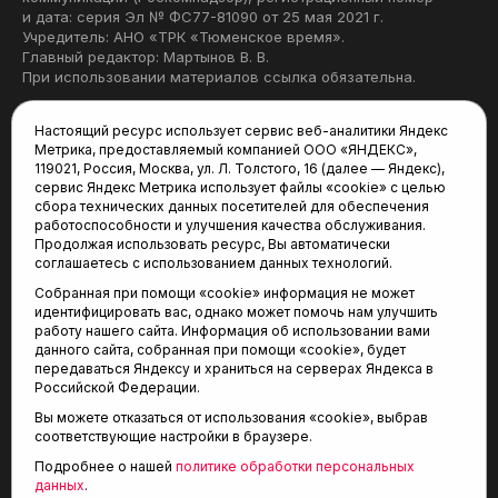
и дата: серия Эл № ФС77-81090 от 25 мая 2021 г.
Учредитель: АНО «ТРК «Тюменское время».
Главный редактор: Мартынов В. В.
При использовании материалов ссылка обязательна.
Политика конфиденциальности
Настоящий ресурс использует сервис веб-аналитики Яндекс
Метрика, предоставляемый компанией ООО «ЯНДЕКС»,
Редакция:
119021, Россия, Москва, ул. Л. Толстого, 16 (далее — Яндекс),
сервис Яндекс Метрика использует файлы «cookie» с целью
625035, Тюмень, пр. Геологоразведчиков, 28А
сбора технических данных посетителей для обеспечения
(3452) 68-22-28
работоспособности и улучшения качества обслуживания.
tum-arena@mail.ru
Продолжая использовать ресурс, Вы автоматически
соглашаетесь с использованием данных технологий.
Отдел продаж:
Собранная при помощи «cookie» информация не может
(3452) 68-89-78
идентифицировать вас, однако может помочь нам улучшить
kotovaev@sibinformburo.ru
работу нашего сайта. Информация об использовании вами
данного сайта, собранная при помощи «cookie», будет
передаваться Яндексу и храниться на серверах Яндекса в
Российской Федерации.
Вы можете отказаться от использования «cookie», выбрав
соответствующие настройки в браузере.
Подробнее о нашей
политике обработки персональных
© 2001-2026 Агентство спортивных новостей
данных
.
6+