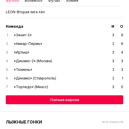
Футбол
Волейбол
Футзал
Хоккей
LEON-Вторая лига «А»
Команда
И
О
1
«Зенит-2»
3
9
2
«Амкар-Пермь»
2
6
3
«Иртыш»
3
4
4
«Динамо-2» (Москва)
3
3
5
«Тюмень»
2
3
6
«Динамо» (Ставрополь)
2
1
7
«Торпедо» (Миасс)
3
0
Полная версия
ЛЫЖНЫЕ ГОНКИ
все новости