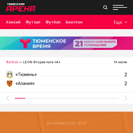
Хоккей
Футзал
Футбол
Биатлон
Еще
Лыжные гонки
Волейбол
Плавание
Дзюдо
Скалолазание
Велоспорт
Бокс
Футбол
— LEON-Вторая лига «А»
14 июня
2
«Тюмень»
2
«Алания»
28 октября 2021, 16:00