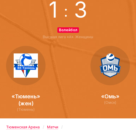
1
3
:
Волейбол
Высшая лига «А». Женщины
«Тюмень»
«Омь»
(жен)
(Омск)
(Тюмень)
Тюменская Арена
Матчи