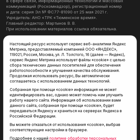
в сфере связи, информационных технологий и массовых
коммуникаций (Роскомнадзор), регистрационный номер
и дата: серия Эл № ФС77-81090 от 25 мая 2021 г.
Учредитель: АНО «ТРК «Тюменское время».
Главный редактор: Мартынов В. В.
При использовании материалов ссылка обязательна.
Политика конфиденциальности
Настоящий ресурс использует сервис веб-аналитики Яндекс
Метрика, предоставляемый компанией ООО «ЯНДЕКС»,
Редакция:
119021, Россия, Москва, ул. Л. Толстого, 16 (далее — Яндекс),
сервис Яндекс Метрика использует файлы «cookie» с целью
625035, Тюмень, пр. Геологоразведчиков, 28А
сбора технических данных посетителей для обеспечения
(3452) 68-22-28
работоспособности и улучшения качества обслуживания.
tum-arena@mail.ru
Продолжая использовать ресурс, Вы автоматически
соглашаетесь с использованием данных технологий.
Отдел продаж:
Собранная при помощи «cookie» информация не может
(3452) 68-89-78
идентифицировать вас, однако может помочь нам улучшить
kotovaev@sibinformburo.ru
работу нашего сайта. Информация об использовании вами
данного сайта, собранная при помощи «cookie», будет
передаваться Яндексу и храниться на серверах Яндекса в
Российской Федерации.
Вы можете отказаться от использования «cookie», выбрав
соответствующие настройки в браузере.
Подробнее о нашей
политике обработки персональных