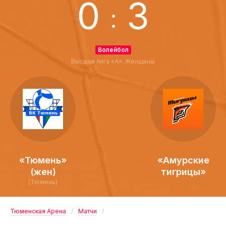
0
3
:
Волейбол
Высшая лига «А». Женщины
«Тюмень»
«Амурские
(жен)
тигрицы»
(Тюмень)
Тюменская Арена
Матчи