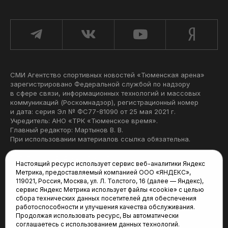
СМИ Агентство спортивных новостей «Тюменская арена»
зарегистрировано Федеральной службой по надзору
в сфере связи, информационных технологий и массовых
коммуникаций (Роскомнадзор), регистрационный номер
и дата: серия Эл № ФС77-81090 от 25 мая 2021 г.
Учредитель: АНО «ТРК «Тюменское время».
Главный редактор: Мартынов В. В.
При использовании материалов ссылка обязательна.
Политика конфиденциальности
Настоящий ресурс использует сервис веб-аналитики Яндекс
Метрика, предоставляемый компанией ООО «ЯНДЕКС»,
Редакция:
119021, Россия, Москва, ул. Л. Толстого, 16 (далее — Яндекс),
сервис Яндекс Метрика использует файлы «cookie» с целью
625035, Тюмень, пр. Геологоразведчиков, 28А
сбора технических данных посетителей для обеспечения
(3452) 68-22-28
работоспособности и улучшения качества обслуживания.
tum-arena@mail.ru
Продолжая использовать ресурс, Вы автоматически
соглашаетесь с использованием данных технологий.
Отдел продаж: