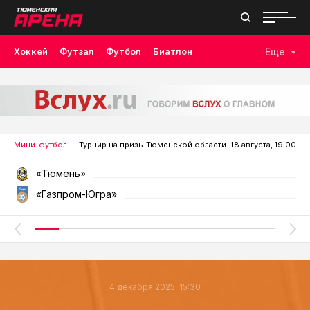
Хоккей
Футзал
Футбол
Биатлон
Еще
Лыжные гонки
Волейбол
Плавание
Дзюдо
Скалолазание
Велоспорт
Бокс
Мини-футбол
— Турнир на призы Тюменской области
18 августа, 19:00
«Тюмень»
«Газпром-Югра»
4 декабря 2025, 15:30