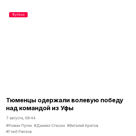
Футбол
Тюменцы одержали волевую победу
над командой из Уфы
7 августа, 08:44
#Роман Пугин
#Даниил Стасюк
#Виталий Кретов
#Глеб Ряплов