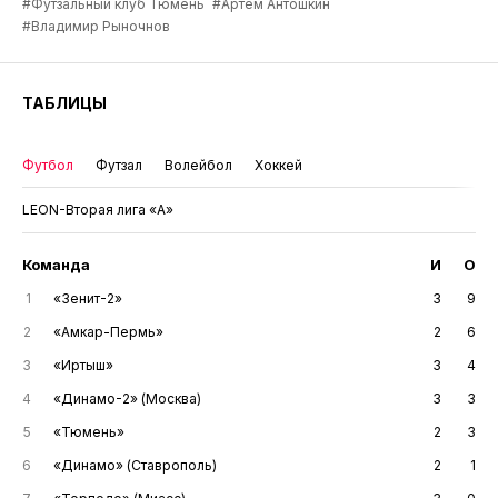
#Футзальный клуб Тюмень
#Артём Антошкин
#Владимир Рыночнов
ТАБЛИЦЫ
Футбол
Футзал
Волейбол
Хоккей
LEON-Вторая лига «А»
Команда
И
О
1
«Зенит-2»
3
9
2
«Амкар-Пермь»
2
6
3
«Иртыш»
3
4
4
«Динамо-2» (Москва)
3
3
5
«Тюмень»
2
3
6
«Динамо» (Ставрополь)
2
1