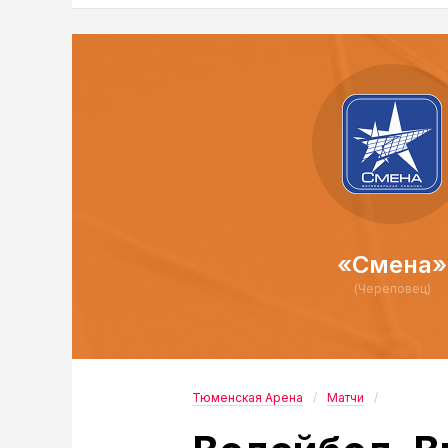
«Смена»
(Череповец)
Тюменская Арена
Матчи