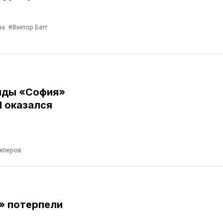
на
#Виктор Батт
нды «София»
Я оказался
кперов
» потерпели