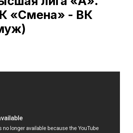
ысшая лига «А».
К «Смена» - ВК
муж)