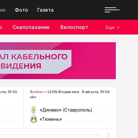
ии
Фото
Газета
о
Скалолазание
Велоспорт
Еще
уста, 19:00
Футбол
— LEON-Вторая лига
8 августа, 19:00
Хоккей
—
«А»
«Динамо» (Ставрополь)
«Р
«Тюмень»
«Г