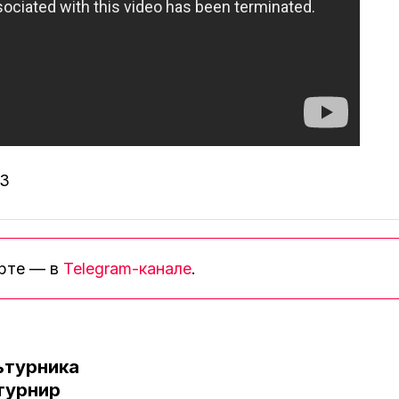
13
орте — в
Telegram-канале
.
ьтурника
турнир