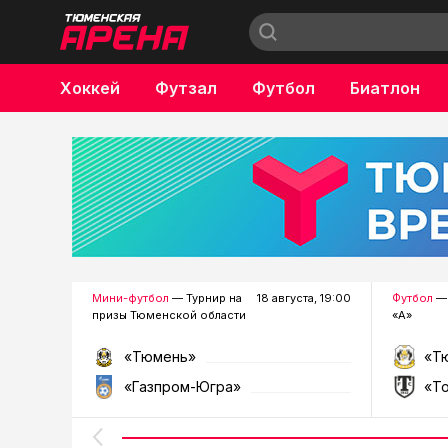
Хоккей
Футзал
Футбол
Биатлон
Бокс
Мини-футбол
— Турнир на
18 августа, 19:00
Футбол
— 
призы Тюменской области
«А»
«Тюмень»
«Т
«Газпром-Югра»
«Т