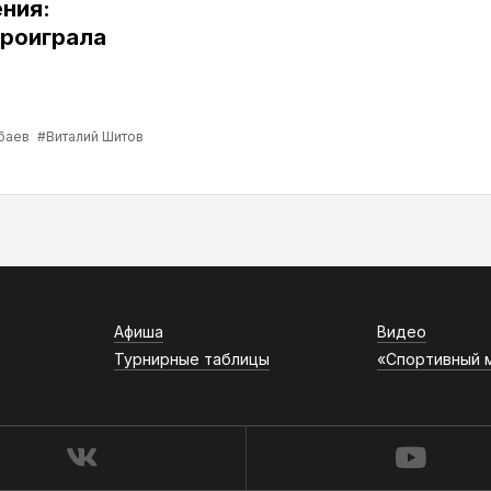
ния:
роиграла
баев
#Виталий Шитов
Афиша
Видео
Турнирные таблицы
«Спортивный 