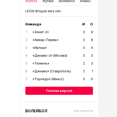
Футбол
Футзал
Волейбол
Хоккей
LEON-Вторая лига «А»
Команда
И
О
1
«Зенит-2»
3
9
2
«Амкар-Пермь»
2
6
3
«Иртыш»
3
4
4
«Динамо-2» (Москва)
3
3
5
«Тюмень»
2
3
6
«Динамо» (Ставрополь)
2
1
7
«Торпедо» (Миасс)
3
0
Полная версия
ВОЛЕЙБОЛ
все новости