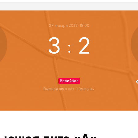
27 января 2022, 18:00
3
2
:
Волейбол
Высшая лига «А». Женщины