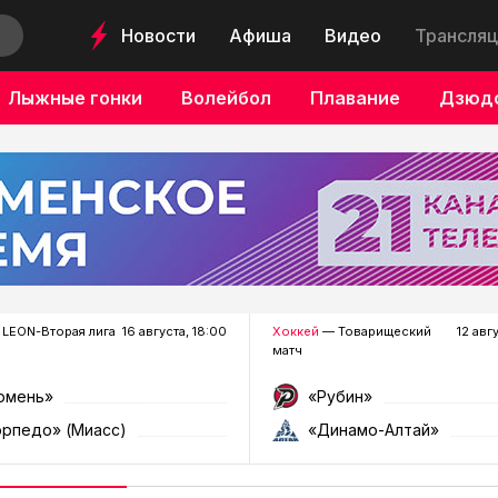
Новости
Афиша
Видео
Трансляц
Лыжные гонки
Волейбол
Плавание
Дзюд
LEON-Вторая лига
16 августа, 18:00
Хоккей
— Товарищеский
12 авг
матч
юмень»
«Рубин»
орпедо» (Миасс)
«Динамо-Алтай»