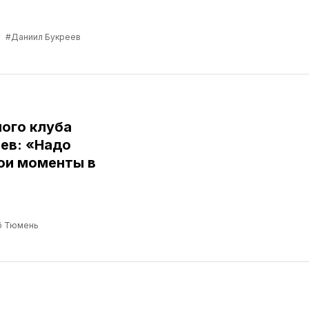
в
#Даниил Букреев
ого клуба
ев: «Надо
ои моменты в
б Тюмень