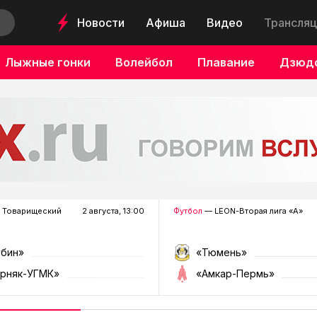
Новости
Афиша
Видео
Трансляц
Лыжные гонки
Волейбол
Плавание
Дзюд
 Товарищеский
2 августа, 13:00
Футбол
— LEON-Вторая лига «А»
убин»
«Тюмень»
орняк-УГМК»
«Амкар-Пермь»