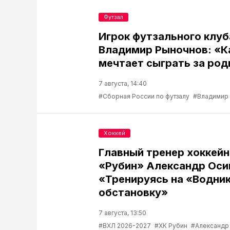
Футзал
Игрок футзального клу
Владимир Рыночнов: «
мечтает сыграть за род
7 августа, 14:40
#Сборная России по футзалу
#Владимир
Хоккей
Главный тренер хоккейн
«Рубин» Александр Оси
«Тренируясь на «Водник
обстановку»
7 августа, 13:50
#ВХЛ 2026-2027
#ХК Рубин
#Александр