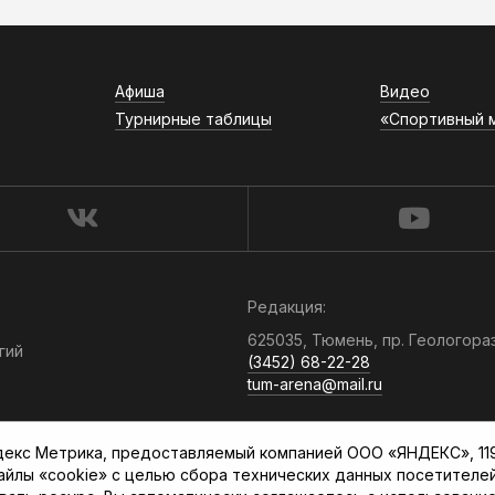
Афиша
Видео
Турнирные таблицы
«Спортивный 
Редакция:
625035, Тюмень, пр. Геологора
гий
(3452) 68-22-28
tum-arena@mail.ru
Отдел продаж:
кс Метрика, предоставляемый компанией ООО «ЯНДЕКС», 119021
(3452) 68-89-78
файлы «cookie» с целью сбора технических данных посетителе
kotovaev@sibinformburo.ru