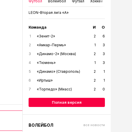
Футбол
Волейбол
Футзал
Хоккей
LEON-Вторая лига «А»
Команда
И
О
1
«Зенит-2»
2
6
2
«Амкар-Пермь»
1
3
3
«Динамо-2» (Москва)
2
3
4
«Тюмень»
1
3
5
«Динамо» (Ставрополь)
2
1
6
«Иртыш»
2
1
7
«Торпедо» (Миасс)
2
0
Полная версия
ВОЛЕЙБОЛ
все новости