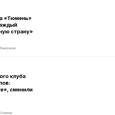
ба «Тюмень»
Каждый
ную страну»
 Рыночнов
ого клуба
пов:
е», сменили
 Осипов