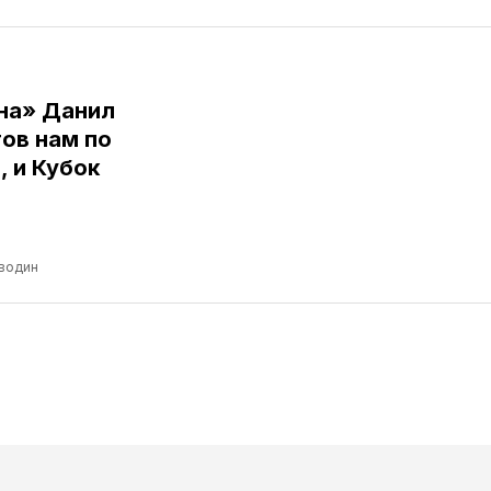
ина» Данил
ов нам по
, и Кубок
водин