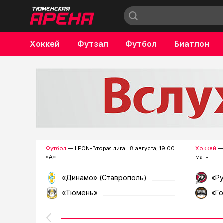
Хоккей
Футзал
Футбол
Биатлон
Бокс
Футбол
— LEON-Вторая лига
8 августа, 19:00
Хоккей
—
«А»
матч
«Динамо» (Ставрополь)
«Р
«Тюмень»
«Г