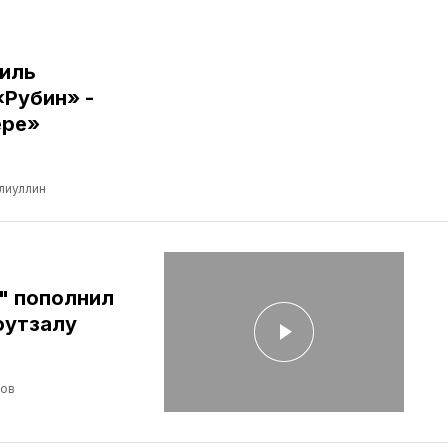
иль
«Рубин» -
ере»
лиуллин
" пополнил
футзалу
лов