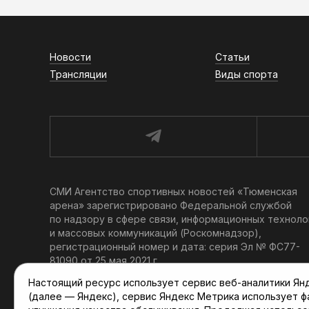
Новости
Статьи
Трансляции
Виды спорта
СМИ Агентство спортивных новостей «Тюменская
арена» зарегистрировано Федеральной службой
по надзору в сфере связи, информационных техноло
и массовых коммуникаций (Роскомнадзор),
регистрационный номер и дата: серия Эл № ФС77-
81090 от 25 мая 2021 г.
Учредитель: АНО «ТРК «Тюменское время».
Настоящий ресурс использует сервис веб-аналитики Янде
Главный редактор: Мартынов В. В.
(далее — Яндекс), сервис Яндекс Метрика использует 
При использовании материалов ссылка обязательна.