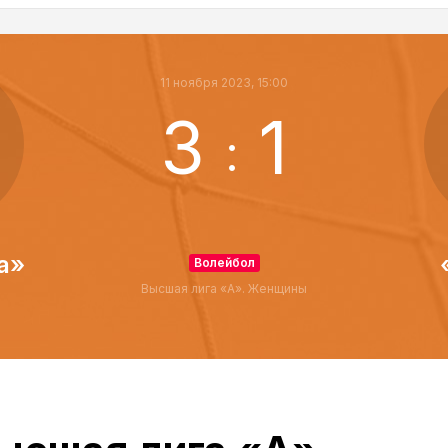
11 ноября 2023, 15:00
3
1
:
а»
Волейбол
Высшая лига «А». Женщины