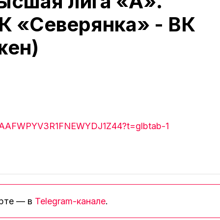
ысшая лига «А».
К «Северянка» - ВК
жен)
H7WAAFWPYV3R1FNEWYDJ1Z44?t=glbtab-1
орте — в
Telegram-канале
.