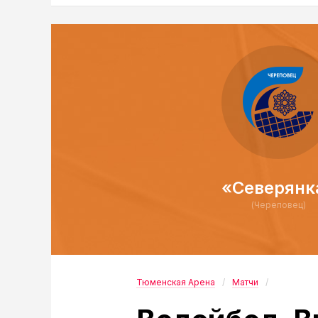
«Северянк
(Череповец)
Тюменская Арена
Матчи