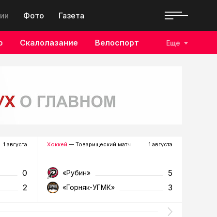
ии
Фото
Газета
о
Скалолазание
Велоспорт
Еще
1 августа
Хоккей
— Товарищеский матч
1 августа
Футбол
—
0
5
«Рубин»
«Д
2
3
«Горняк-УГМК»
«Т