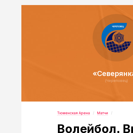
«Северянк
(Череповец)
Тюменская Арена
Матчи
Волейбол. В