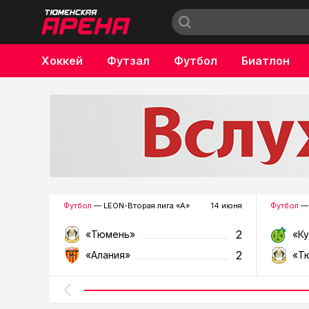
Хоккей
Футзал
Футбол
Биатлон
Бокс
Футбол
— LEON-Вторая лига «А»
14 июня
Футбол
— 
2
«Тюмень»
«К
2
«Алания»
«Т