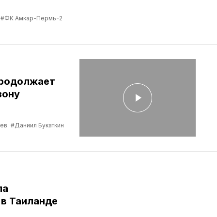
#ФК Амкар-Пермь-2
продолжает
зону
ев
#Даниил Букаткин
ла
в Таиланде