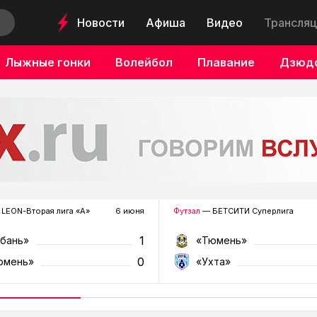
Новости
Афиша
Видео
Трансляц
Лыжные гонки
Волейбол
Плавание
Дзюд
LEON-Вторая лига «А»
6 июня
Футзал
— БЕТСИТИ Суперлига
1
убань»
«Тюмень»
0
юмень»
«Ухта»