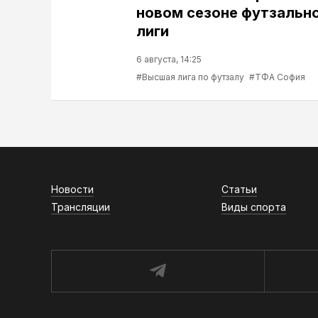
новом сезоне футзальн
лиги
6 августа, 14:25
#Высшая лига по футзалу
#ТФА София
Новости
Статьи
Трансляции
Виды спорта