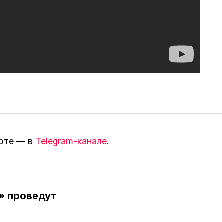
орте — в
Telegram-канале
.
» проведут