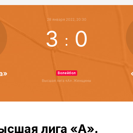
28 января 2022, 20:30
3
0
:
а»
Волейбол
Высшая лига «А». Женщины
ысшая лига «А».