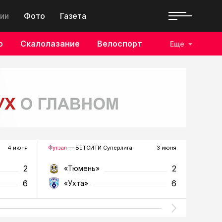
ии
Фото
Газета
о
Скалолазание
Велоспорт
Еще
4 июня
Футзал
— БЕТСИТИ Суперлига
3 июня
Футзал
—
2
2
«Тюмень»
«У
6
6
«Ухта»
«Т