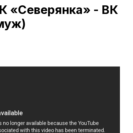
К «Северянка» - ВК
муж)