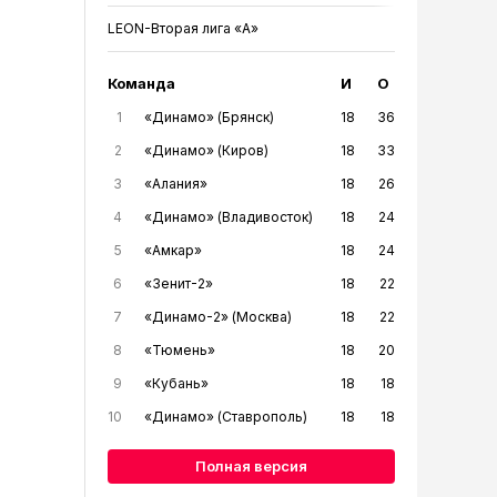
LEON-Вторая лига «А»
Команда
И
О
1
«Динамо» (Брянск)
18
36
2
«Динамо» (Киров)
18
33
3
«Алания»
18
26
4
«Динамо» (Владивосток)
18
24
5
«Амкар»
18
24
6
«Зенит-2»
18
22
7
«Динамо-2» (Москва)
18
22
8
«Тюмень»
18
20
9
«Кубань»
18
18
10
«Динамо» (Ставрополь)
18
18
Полная версия