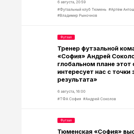
6 августа, 20:59
#Футзальный клуб Тюмень
#Артём Антош
#Владимир Рыночнов
Футзал
Тренер футзальной ком
«София» Андрей Соколо
глобальном плане этот 
интересует нас с точки 
результата»
6 августа, 16:00
#ТФА София
#Андрей Соколов
Футзал
Тюменская «София» выс