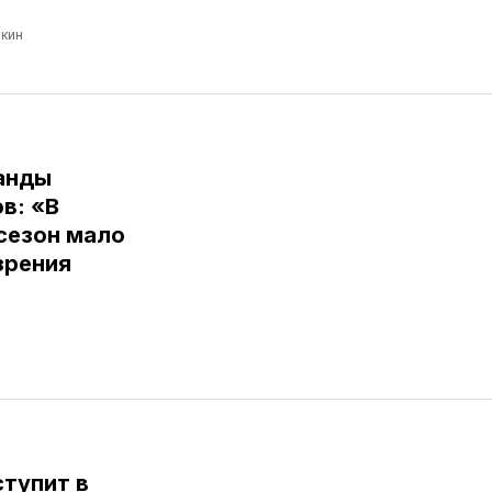
кин
анды
в: «В
сезон мало
зрения
тупит в