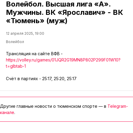
Волейбол. Высшая лига «А».
Мужчины. ВК «Ярославич» - ВК
«Тюмень» (муж)
12 апреля 2025, 19:00
Волейбол
Трансляция на сайте ВФВ -
https://volley.ru/games/01JQR2G19MN8P802P299F01W10?
t=glbtab-1
Счёт в партиях - 25:17, 25:20, 25:17
Другие главные новости о тюменском спорте — в
Telegram-
канале
.