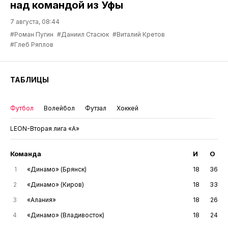
над командой из Уфы
7 августа, 08:44
#Роман Пугин
#Даниил Стасюк
#Виталий Кретов
#Глеб Ряплов
ТАБЛИЦЫ
Футбол
Волейбол
Футзал
Хоккей
LEON-Вторая лига «А»
Команда
И
О
1
«Динамо» (Брянск)
18
36
2
«Динамо» (Киров)
18
33
3
«Алания»
18
26
4
«Динамо» (Владивосток)
18
24