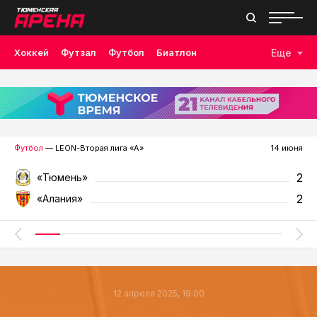
Хоккей
Футзал
Футбол
Биатлон
Еще
Лыжные гонки
Волейбол
Плавание
Дзюдо
Скалолазание
Велоспорт
Бокс
Футбол
— LEON-Вторая лига «А»
14 июня
2
«Тюмень»
2
«Алания»
12 апреля 2025, 19:00