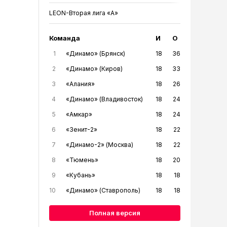
LEON-Вторая лига «А»
Команда
И
О
1
«Динамо» (Брянск)
18
36
2
«Динамо» (Киров)
18
33
3
«Алания»
18
26
4
«Динамо» (Владивосток)
18
24
5
«Амкар»
18
24
6
«Зенит-2»
18
22
7
«Динамо-2» (Москва)
18
22
8
«Тюмень»
18
20
9
«Кубань»
18
18
10
«Динамо» (Ставрополь)
18
18
Полная версия