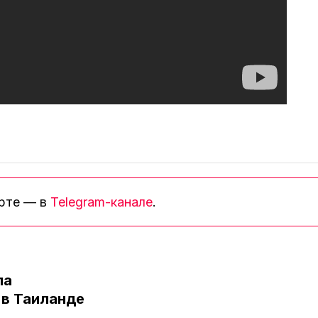
орте — в
Telegram-канале
.
ла
в Таиланде