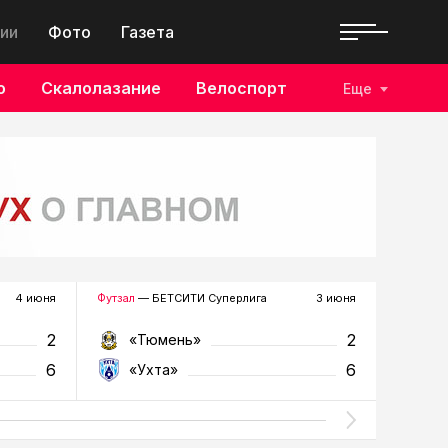
ии
Фото
Газета
о
Скалолазание
Велоспорт
Еще
4 июня
Футзал
— БЕТСИТИ Суперлига
3 июня
Футзал
—
2
2
«Тюмень»
«У
6
6
«Ухта»
«Т