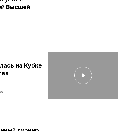
ой Высшей
лась на Кубке
тва
ва
нный турнир