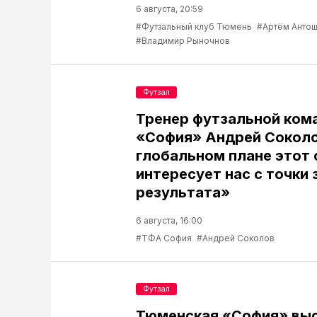
6 августа, 20:59
#Футзальный клуб Тюмень
#Артём Антош
#Владимир Рыночнов
Футзал
Тренер футзальной ком
«София» Андрей Соколо
глобальном плане этот 
интересует нас с точки 
результата»
6 августа, 16:00
#ТФА София
#Андрей Соколов
Футзал
Тюменская «София» выс