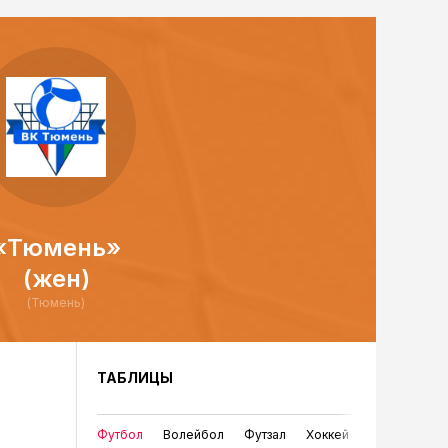
«Тюмень»
(жен)
(Тюмень)
ТАБЛИЦЫ
Футбол
Волейбол
Футзал
Хоккей