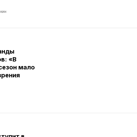
кин
анды
в: «В
сезон мало
зрения
тупит в