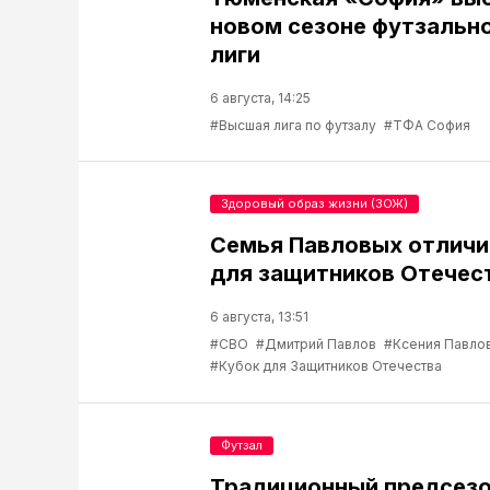
новом сезоне футзальн
лиги
6 августа, 14:25
#Высшая лига по футзалу
#ТФА София
Здоровый образ жизни (ЗОЖ)
Семья Павловых отличи
для защитников Отечес
6 августа, 13:51
#СВО
#Дмитрий Павлов
#Ксения Павло
#Кубок для Защитников Отечества
Футзал
Традиционный предсезо