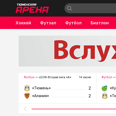
Хоккей
Футзал
Футбол
Биатлон
Бокс
Футбол
— LEON-Вторая лига «А»
14 июня
Футбол
— 
2
«Тюмень»
«К
2
«Алания»
«Т