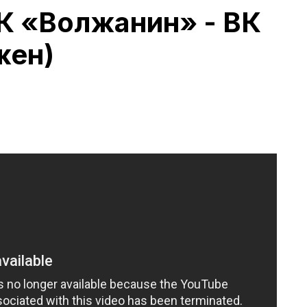
К «Волжанин» - ВК
жен)