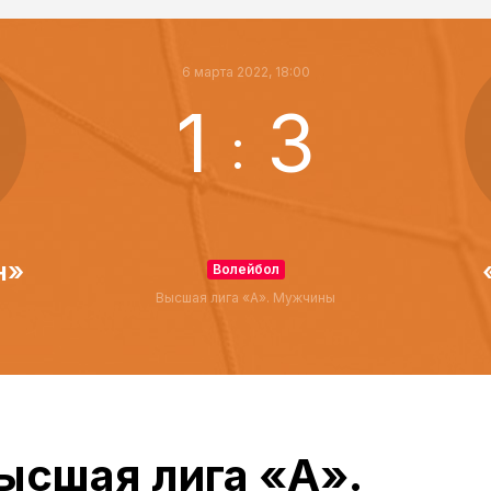
6 марта 2022, 18:00
1
3
:
н»
Волейбол
Высшая лига «А». Мужчины
ысшая лига «А».