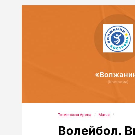
«Волжани
(Кострома)
Тюменская Арена
Матчи
Волейбол. В