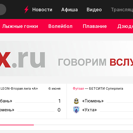
Новости
Афиша
Видео
Трансляц
Лыжные гонки
Волейбол
Плавание
Дзюд
LEON-Вторая лига «А»
6 июня
Футзал
— БЕТСИТИ Суперлига
1
убань»
«Тюмень»
0
юмень»
«Ухта»