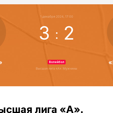
1 декабря 2024, 17:00
3
2
:
»
«
Волейбол
Высшая лига «А». Мужчины
ысшая лига «А».