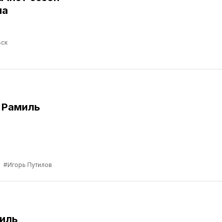
ма
ск
 Рамиль
а
#Игорь Путилов
иль