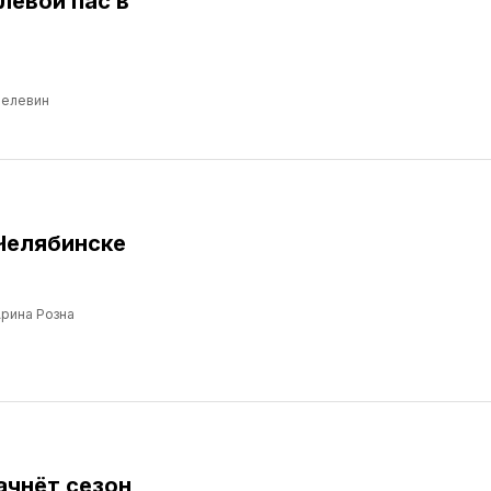
левой пас в
Пелевин
Челябинске
рина Розна
ачнёт сезон