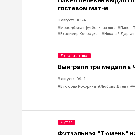
Павел Пелевин выдал го
гостевом матче
8 августа, 10:24
#Молодёжная футбольная лига
#Павел 
#Владимир Кечеруков
#Николай Дергач
Легкая атлетика
Выиграли три медали в 
8 августа, 09:11
#Виктория Кокорина
#Любовь Диева
#А
Футзал
Футзальная "Тюмень" н