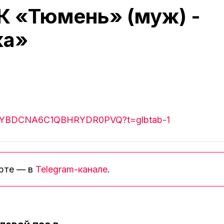
К «Тюмень» (муж) -
ка»
J2E9YBDCNA6C1QBHRYDR0PVQ?t=glbtab-1
орте — в
Telegram-канале
.