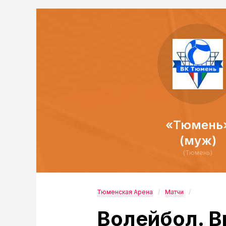
«Тюмень
(муж)
(Тюмень)
Тюменская Арена
Матчи
Волейбол. В