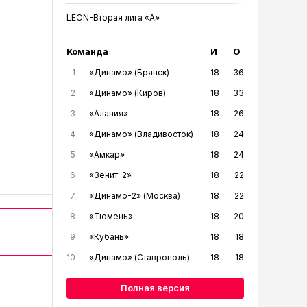
LEON-Вторая лига «А»
Команда
И
О
1
«Динамо» (Брянск)
18
36
2
«Динамо» (Киров)
18
33
3
«Алания»
18
26
4
«Динамо» (Владивосток)
18
24
5
«Амкар»
18
24
6
«Зенит-2»
18
22
7
«Динамо-2» (Москва)
18
22
8
«Тюмень»
18
20
9
«Кубань»
18
18
10
«Динамо» (Ставрополь)
18
18
Полная версия