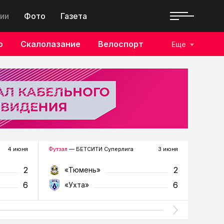
ии
Фото
Газета
о
Скалолазание
Велоспорт
Еще
4 июня
Футзал
— БЕТСИТИ Суперлига
3 июня
Футзал
—
2
2
«Тюмень»
«У
6
6
«Ухта»
«Т