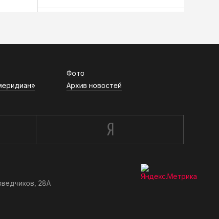
АСН «ТЮМЕНСКАЯ АРЕНА»
Фото
меридиан»
Архив новостей
зведчиков, 28А