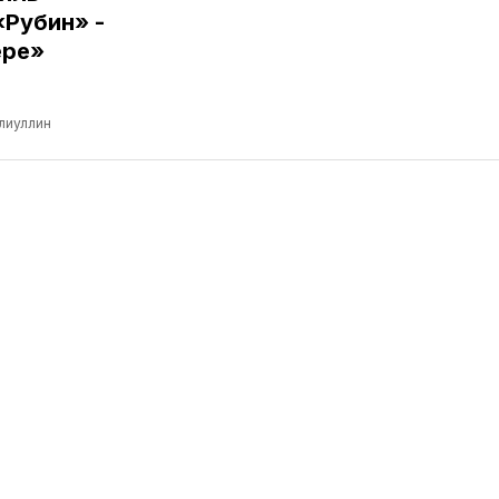
«Рубин» -
ере»
лиуллин