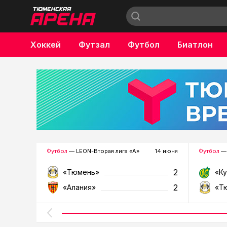
Хоккей
Футзал
Футбол
Биатлон
Бокс
Футбол
— LEON-Вторая лига «А»
14 июня
Футбол
— 
2
«Тюмень»
«К
2
«Алания»
«Т