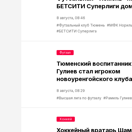
БЕТСИТИ Суперлиги до
8 августа, 08:46
#Футзальный клуб Тюмень
#МФК Нориль
#БЕТСИТИ Суперлига
Футзал
Тюменский воспитанник
Гулиев стал игроком
новоуренгойского клуб
8 августа, 08:29
#Высшая лига по футзалу
#Рамиль Гулиев
Хоккей
Хоккейный вратарь Шам