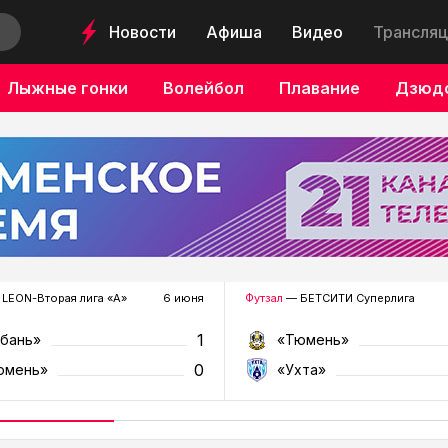
Новости
Афиша
Видео
Трансляц
Лыжные гонки
Волейбол
Плавание
Дзюд
LEON-Вторая лига «А»
6 июня
Футзал
— БЕТСИТИ Суперлига
1
убань»
«Тюмень»
0
юмень»
«Ухта»