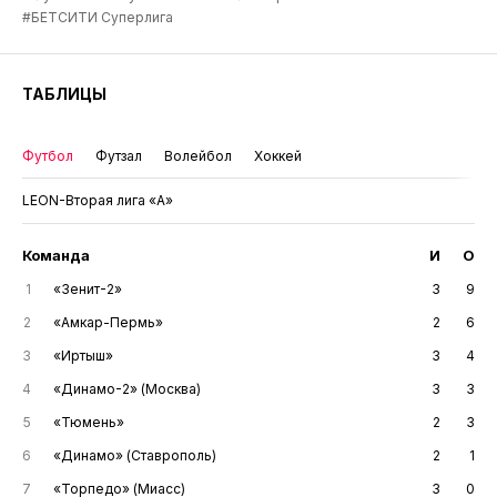
#БЕТСИТИ Суперлига
ТАБЛИЦЫ
Футбол
Футзал
Волейбол
Хоккей
LEON-Вторая лига «А»
Команда
И
О
1
«Зенит-2»
3
9
2
«Амкар-Пермь»
2
6
3
«Иртыш»
3
4
4
«Динамо-2» (Москва)
3
3
5
«Тюмень»
2
3
6
«Динамо» (Ставрополь)
2
1
7
«Торпедо» (Миасс)
3
0