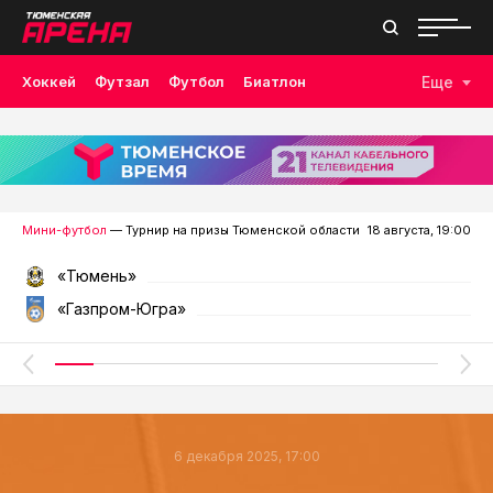
Хоккей
Футзал
Футбол
Биатлон
Еще
Лыжные гонки
Волейбол
Плавание
Дзюдо
Скалолазание
Велоспорт
Бокс
Мини-футбол
— Турнир на призы Тюменской области
18 августа, 19:00
«Тюмень»
«Газпром-Югра»
6 декабря 2025, 17:00