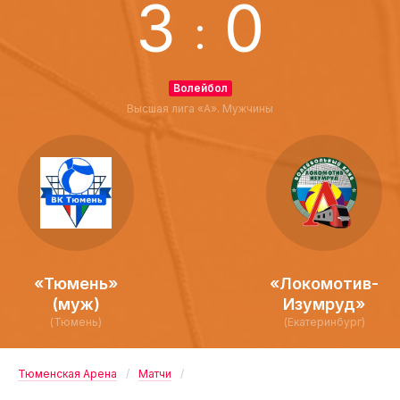
3
0
:
Волейбол
Высшая лига «А». Мужчины
«Тюмень»
«Локомотив-
(муж)
Изумруд»
(Тюмень)
(Екатеринбург)
Тюменская Арена
Матчи