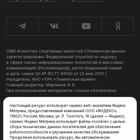
СМИ Агентство спортивных новостей «Тюменская арена»
зарегистрировано Федеральной службой по надзору
в сфере связи, информационных технологий и массовых
коммуникаций (Роскомнадзор), регистрационный номер
и дата: серия Эл № ФС77-81090 от 25 мая 2021 г.
Учредитель: АНО «ТРК «Тюменское время».
Главный редактор: Мартынов В. В.
При использовании материалов ссылка обязательна.
Политика конфиденциальности
Настоящий ресурс использует сервис веб-аналитики Яндекс
Метрика, предоставляемый компанией ООО «ЯНДЕКС»,
Редакция:
119021, Россия, Москва, ул. Л. Толстого, 16 (далее — Яндекс),
сервис Яндекс Метрика использует файлы «cookie» с целью
625035, Тюмень, пр. Геологоразведчиков, 28А
сбора технических данных посетителей для обеспечения
(3452) 68-22-28
работоспособности и улучшения качества обслуживания.
tum-arena@mail.ru
Продолжая использовать ресурс, Вы автоматически