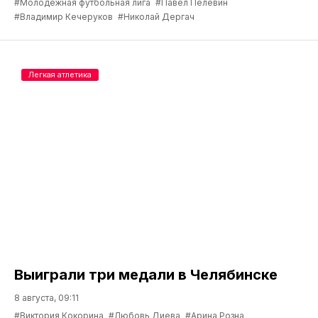
#Молодёжная футбольная лига
#Павел Пелевин
#Владимир Кечеруков
#Николай Дергач
Легкая атлетика
Выиграли три медали в Челябинске
8 августа, 09:11
#Виктория Кокорина
#Любовь Диева
#Арина Розна