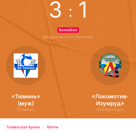
3
1
:
Волейбол
Высшая лига «А». Мужчины
«Тюмень»
«Локомотив-
(муж)
Изумруд»
(Тюмень)
(Екатеринбург)
Тюменская Арена
Матчи