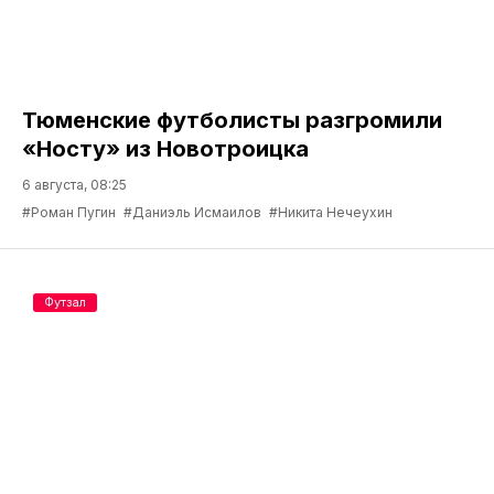
Тюменские футболисты разгромили
«Носту» из Новотроицка
6 августа, 08:25
#Роман Пугин
#Даниэль Исмаилов
#Никита Нечеухин
Футзал