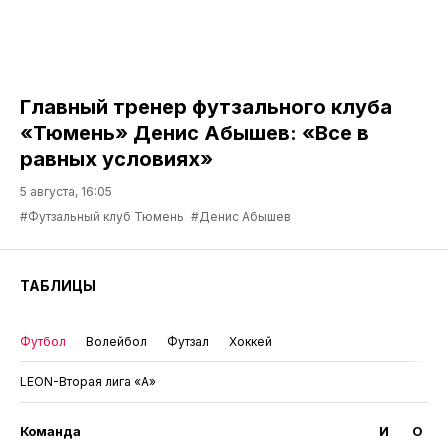
Главный тренер футзального клуба
«Тюмень» Денис Абышев: «Все в
равных условиях»
5 августа, 16:05
#Футзальный клуб Тюмень
#Денис Абышев
ТАБЛИЦЫ
Футбол
Волейбол
Футзал
Хоккей
LEON-Вторая лига «А»
Команда
И
О