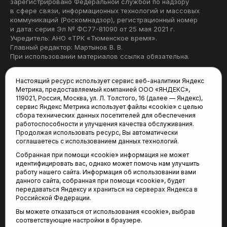
зарегистрировано Федеральной службой по надзору
в сфере связи, информационных технологий и массовых
коммуникаций (Роскомнадзор), регистрационный номер
и дата: серия Эл № ФС77-81090 от 25 мая 2021 г.
Учредитель: АНО «ТРК «Тюменское время».
Главный редактор: Мартынов В. В.
При использовании материалов ссылка обязательна.
Политика конфиденциальности
Настоящий ресурс использует сервис веб-аналитики Яндекс
Метрика, предоставляемый компанией ООО «ЯНДЕКС»,
Редакция:
119021, Россия, Москва, ул. Л. Толстого, 16 (далее — Яндекс),
сервис Яндекс Метрика использует файлы «cookie» с целью
625035, Тюмень, пр. Геологоразведчиков, 28А
сбора технических данных посетителей для обеспечения
(3452) 68-22-28
работоспособности и улучшения качества обслуживания.
tum-arena@mail.ru
Продолжая использовать ресурс, Вы автоматически
соглашаетесь с использованием данных технологий.
Отдел продаж:
Собранная при помощи «cookie» информация не может
(3452) 68-89-78
идентифицировать вас, однако может помочь нам улучшить
kotovaev@sibinformburo.ru
работу нашего сайта. Информация об использовании вами
данного сайта, собранная при помощи «cookie», будет
передаваться Яндексу и храниться на серверах Яндекса в
Российской Федерации.
Вы можете отказаться от использования «cookie», выбрав
соответствующие настройки в браузере.