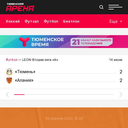
Хоккей
Футзал
Футбол
Биатлон
Еще
Лыжные гонки
Волейбол
Плавание
Дзюдо
Скалолазание
Велоспорт
Бокс
Футбол
— LEON-Вторая лига «А»
14 июня
2
«Тюмень»
2
«Алания»
30 апреля 2023, 15:30