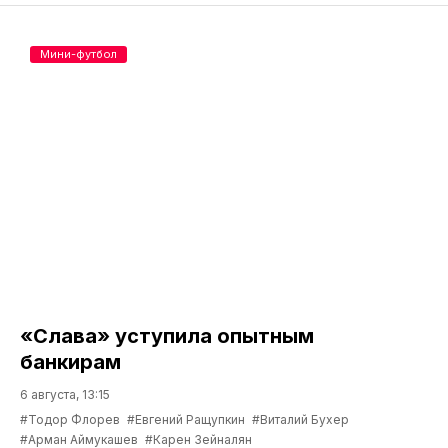
Мини-футбол
«Слава» уступила опытным
банкирам
6 августа, 13:15
#Тодор Флорев
#Евгений Ращупкин
#Виталий Бухер
#Арман Аймукашев
#Карен Зейналян