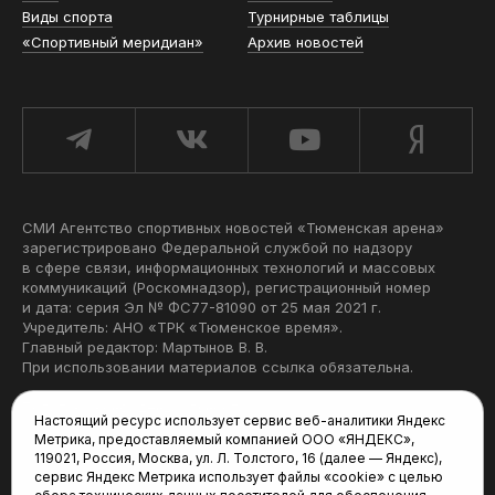
Виды спорта
Турнирные таблицы
«Спортивный меридиан»
Архив новостей
СМИ Агентство спортивных новостей «Тюменская арена»
зарегистрировано Федеральной службой по надзору
в сфере связи, информационных технологий и массовых
коммуникаций (Роскомнадзор), регистрационный номер
и дата: серия Эл № ФС77-81090 от 25 мая 2021 г.
Учредитель: АНО «ТРК «Тюменское время».
Главный редактор: Мартынов В. В.
При использовании материалов ссылка обязательна.
Политика конфиденциальности
Настоящий ресурс использует сервис веб-аналитики Яндекс
Метрика, предоставляемый компанией ООО «ЯНДЕКС»,
Редакция:
119021, Россия, Москва, ул. Л. Толстого, 16 (далее — Яндекс),
сервис Яндекс Метрика использует файлы «cookie» с целью
625035, Тюмень, пр. Геологоразведчиков, 28А