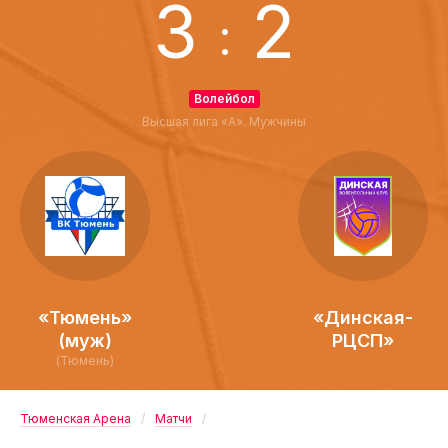
3
2
:
Волейбол
Высшая лига «А». Мужчины
«Тюмень»
«Динская-
(муж)
РЦСП»
(Тюмень)
Тюменская Арена
Матчи