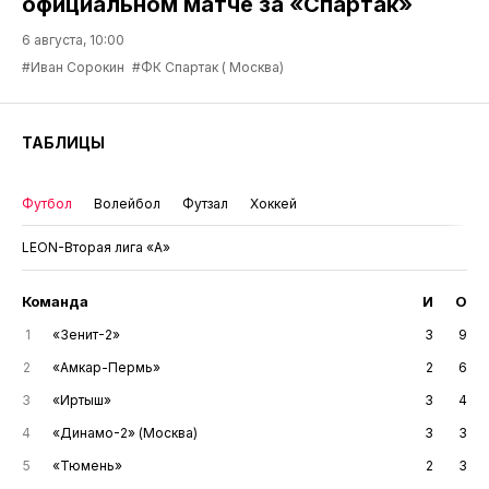
официальном матче за «Спартак»
6 августа, 10:00
#Иван Сорокин
#ФК Спартак ( Москва)
ТАБЛИЦЫ
Футбол
Волейбол
Футзал
Хоккей
LEON-Вторая лига «А»
Команда
И
О
1
«Зенит-2»
3
9
2
«Амкар-Пермь»
2
6
3
«Иртыш»
3
4
4
«Динамо-2» (Москва)
3
3
5
«Тюмень»
2
3