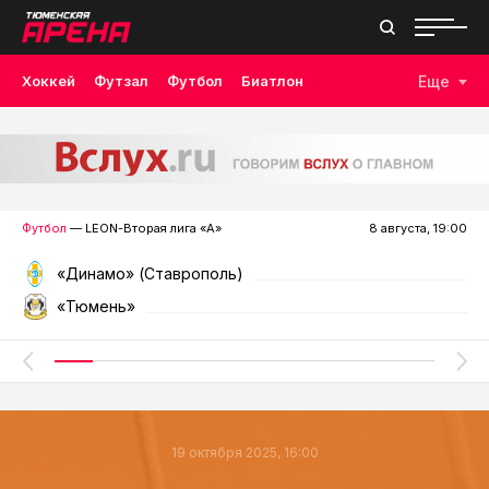
Хоккей
Футзал
Футбол
Биатлон
Еще
Лыжные гонки
Волейбол
Плавание
Дзюдо
Скалолазание
Велоспорт
Бокс
Футбол
— LEON-Вторая лига «А»
8 августа, 19:00
«Динамо» (Ставрополь)
«Тюмень»
19 октября 2025, 16:00